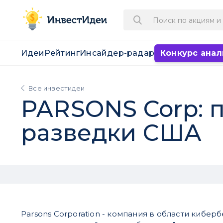
Идеи
Рейтинг
Инсайдер-радар
Конкурс анал
Все инвестидеи
PARSONS Corp: 
разведки США
Parsons Corporation - компания в области кибер