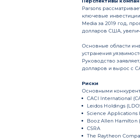
Перспективы компа
Parsons рассматривае
ключевые инвестиции 
Media за 2019 год, п
долларов США, увелич
Основные области инв
устранения уязвимост
Руководство заявляет
долларов и вырос с CA
Риски
Основными конкурента
CACI International (C
Leidos Holdings (LDO
Science Applications 
Booz Allen Hamilton
CSRA
The Raytheon Compa