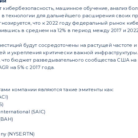
нии
т кибербезопасность, машинное обучение, анализ бо
в технологии для дальнейшего расширения своих пр
рогнозируется, что к 2022 году федеральный рынок ки
ившись в среднем на 12% в период между 2017 и 202
естиций будут сосредоточены на растущей частоте и
ей и укрепления критически важной инфраструктуры.
, что бюджет разведывательного сообщества США на 
GR на 5% с 2017 года.
ми компании являются такие эмитенты как:
ACI)
S)
International (SAIC)
 (BAH)
ny (NYSE:RTN)