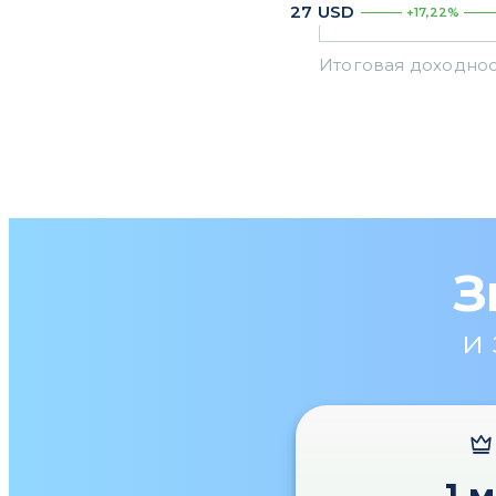
27
USD
+17,22%
З
и