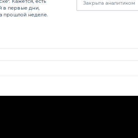
е". Кажется, есть
Закрыта аналитиком
й в первые дни,
а прошлой неделе.