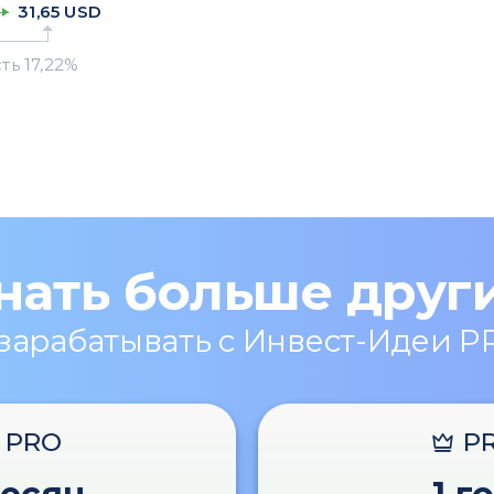
31,65
USD
нать больше друг
 зарабатывать с Инвест-Идеи P
PRO
P