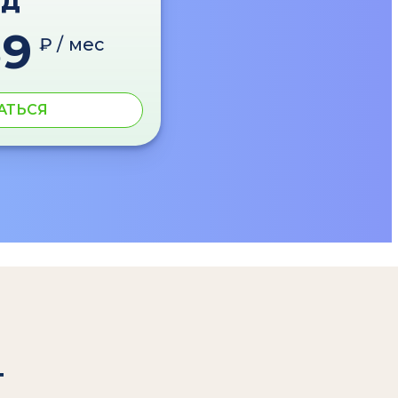
од
89
₽ / мес
АТЬСЯ
т