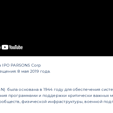
в IPO PARSONS Corp
щения: 8 мая 2019 года.
(PSN) была основана в 1944 году для обеспечения сис
ения программами и поддержки критически важных ми
ообществ, физической инфраструктуры, военной подг