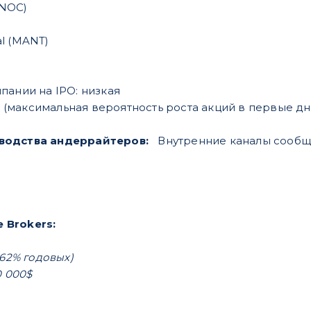
(NOC)
al (MANT)
пании на IPO: низкая
/3 (максимальная вероятность роста акций в первые дн
водства андеррайтеров:
Внутренние каналы сообща
e Brokers:
162% годовых)
0 000$