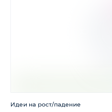
Ср. до
Резюме:
лучше всего получаются идеи н
Идеи на рост/падение