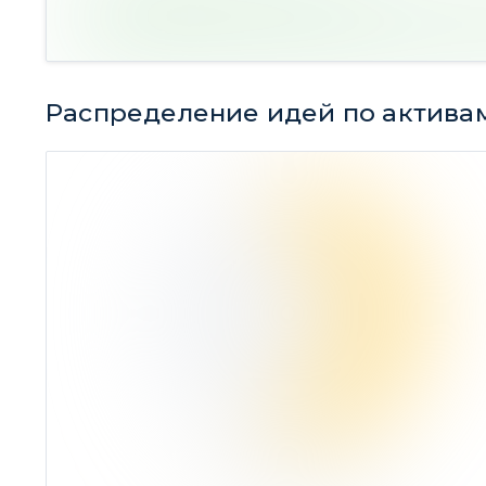
Распределение идей по актива
Акции
50,82%
Ср. доходность -2,75%