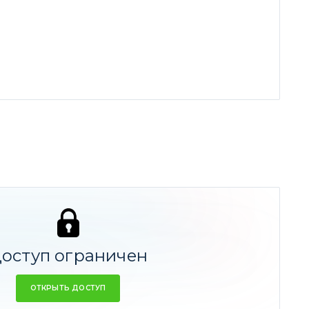
ное средство для инвесторов
-83,11%
ics: выберите правильную дозировку
-57,56%
оступ ограничен
рого раза
-56,14%
ОТКРЫТЬ ДОСТУП