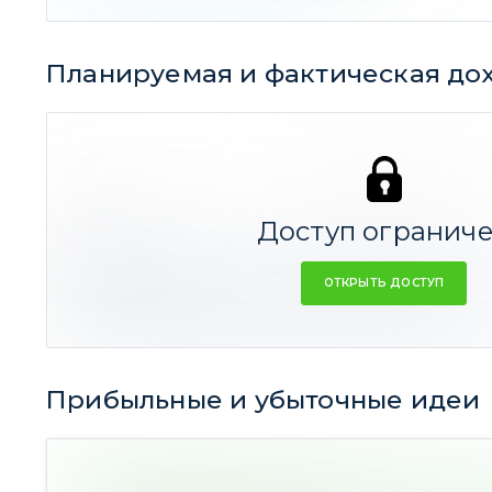
Планируемая и фактическая до
35,49%
2,25%
СРЕДНЕЕ
Доступ огранич
Резюме:
ОТКРЫТЬ ДОСТУП
Средняя прогнозная доходность идеи
54%
годовы
Средняя фактическая доходность
-12%
годовых
Прибыльные и убыточные идеи
29 идей
(17,19% Ср. дох-ть)