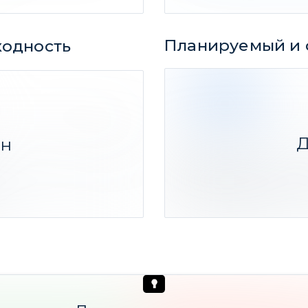
Планируемый и 
ходность
57 дней
1
201%
ФАКТ
Д
ен
Резюме:
Средний прогнозный сро
х
Фактический срок 2 мес
32 идеи
(-19,18% Ср. дох