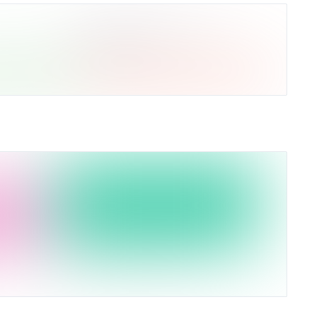
14 идеи
(Ср. дох-ть
1,42%)
27
закрыто по стоп-лоссу