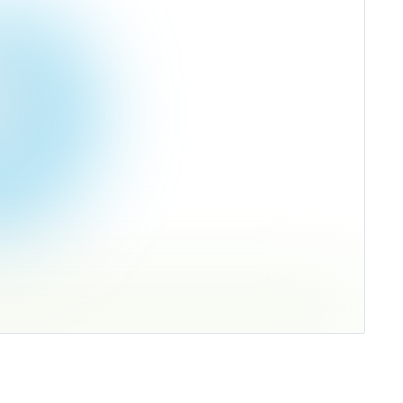
 США
%
ть -1,99%