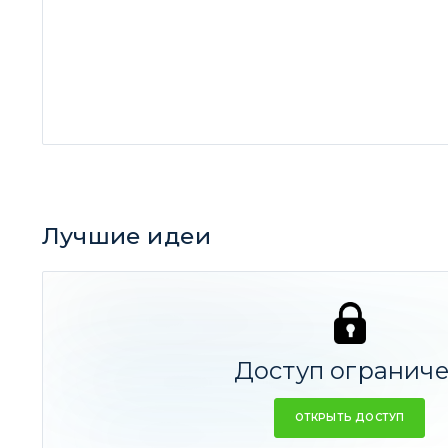
Лучшие идеи
Лучшая идея за все время
JUMIA TECHNOLOGIES - Африканский Алиэкспр
Доступ огранич
IPO So-Young: красота по-китайски
53,26%
ОТКРЫТЬ ДОСТУП
TUFIN подключается к Сети
50%