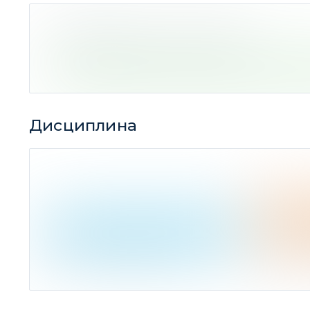
47 идей
(Ср. дох-ть -2,88%)
Дисциплина
7
закрыто по целевой цене
13
закрыто 