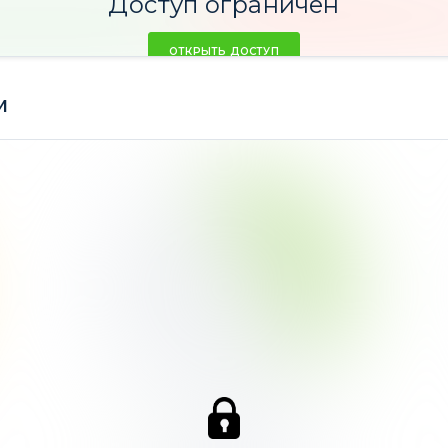
Доступ ограничен
ОТКРЫТЬ ДОСТУП
м
Индексы
34,43%
Ср. доходность -2,58%