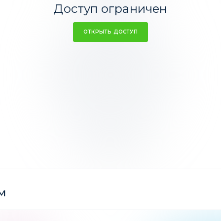
Доступ ограничен
ОТКРЫТЬ ДОСТУП
Валюты
1,64%
Ср. доходность 2,25%
м