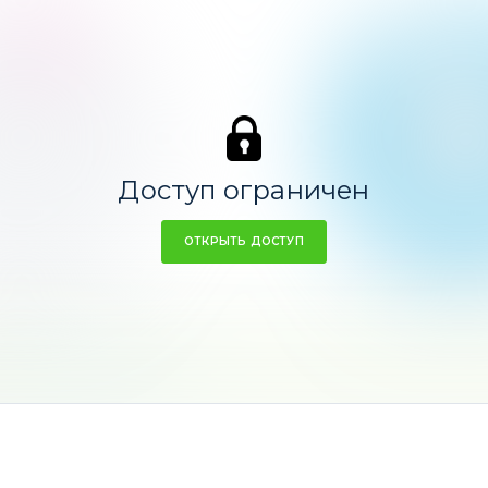
Рубль
Доллар
6,56%
93,44
Доступ ограничен
ОТКРЫТЬ ДОСТУП
ходность -0,39%
Ср. доходнос
а
товары
и в
RUB
!