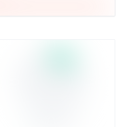
Товары
13,115%
Ср. доходность 2,74%