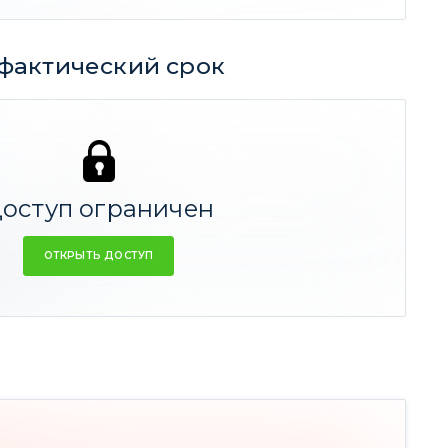
фактический срок
239
312
СРЕДНЕЕ
оступ ограничен
ОТКРЫТЬ ДОСТУП
к идеи 8 мес
-ть)