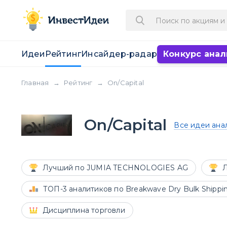
Идеи
Рейтинг
Инсайдер-радар
Конкурс анал
Главная
→
Рейтинг
→
On/Capital
On/Capital
Все идеи ана
Лучший по JUMIA TECHNOLOGIES AG
Л
ТОП-3 аналитиков по Breakwave Dry Bulk Shippi
Дисциплина торговли