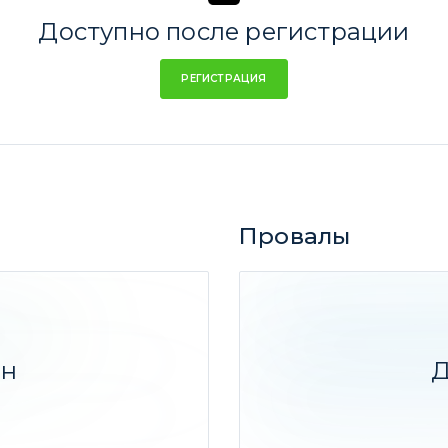
Доступно после регистрации
РЕГИСТРАЦИЯ
Провалы
Neurotrope: нейротроп
есс
86,9%
Proteostasis Therapeut
ен
Д
Uxin заведется со вто