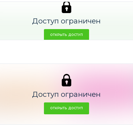
Доступ ограничен
ОТКРЫТЬ ДОСТУП
Доступ ограничен
по тайм-ауту
ОТКРЫТЬ ДОСТУП
14
закрыто аналитиком