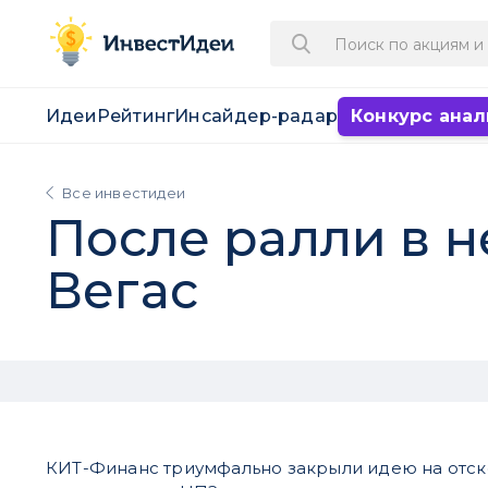
Идеи
Рейтинг
Инсайдер-радар
Конкурс анал
Все инвестидеи
После ралли в 
Вегас
КИТ-Финанс триумфально закрыли идею на отск