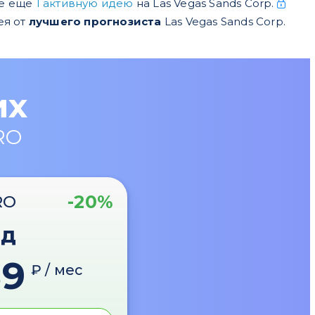
е еще
1 активную идею
на Las Vegas Sands Corp.
ея от
лучшего прогнозиста
Las Vegas Sands Corp.
их
RO
-20%
RO
од
89
₽ / мес