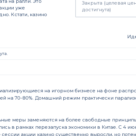
а на ралли. Это
Закрыта (целевая це
 акции уже
достигнута)
дно. Кстати, казино
Ид
ута.
циализирующиеся на игорном бизнесе на фоне распро
й на 70-80%. Домашний режим практически парализов
ные меры заменяются на более свободные принципы 
ись в рамках перезапуска экономики в Китае. С 4 ию
 сессии акции казино существенно выросли, но потен