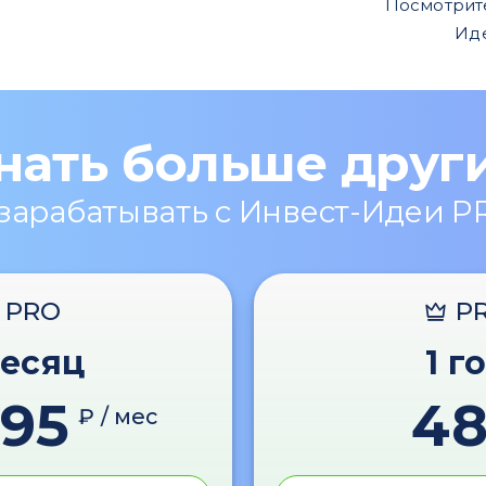
Посмотрит
Ид
нать больше друг
 зарабатывать с Инвест-Идеи P
PRO
P
месяц
1 г
595
4
₽ / мес