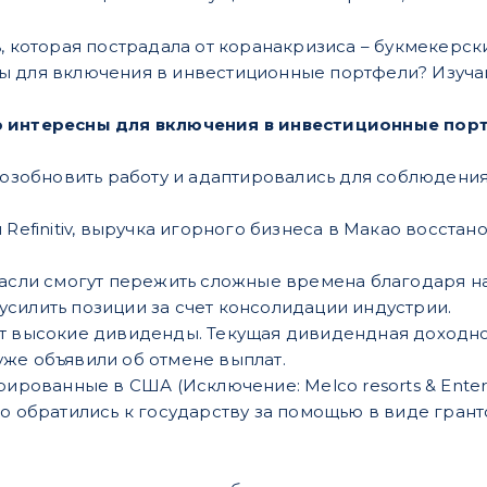
, которая пострадала от коранакризиса – букмекерски
ы для включения в инвестиционные портфели? Изучай
о интересны для включения в инвестиционные пор
 возобновить работу и адаптировались для соблюдени
Refinitiv, выручка игорного бизнеса в Макао восстановит
расли смогут пережить сложные времена благодаря н
силить позиции за счет консолидации индустрии.
т высокие дивиденды. Текущая дивидендная доходнос
же объявили об отмене выплат.
рированные в США (Исключение: Melco resorts & Ente
о обратились к государству за помощью в виде гранто