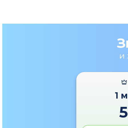
З
и
1 