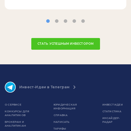
СТАТЬ УСПЕШНЫМ ИНВЕСТОРОМ
Инвест-Идеи в Телеграм
О СЕРВИСЕ
ЮРИДИЧЕСКАЯ
ИНВЕСТ ИДЕИ
ИНФОРМАЦИЯ
КОНКУРСЫ ДЛЯ
СТАТИСТИКА
АНАЛИТИКОВ
СПРАВКА
ИНСАЙДЕР-
БРОКЕРАМ И
НАПИСАТЬ
РАДАР
АНАЛИТИКАМ
ТАРИФЫ