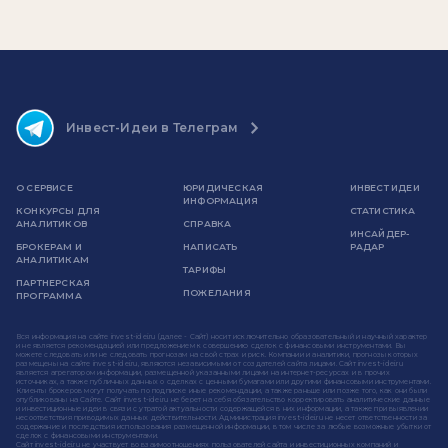
Инвест-Идеи в Телеграм
О СЕРВИСЕ
ЮРИДИЧЕСКАЯ
ИНВЕСТ ИДЕИ
ИНФОРМАЦИЯ
КОНКУРСЫ ДЛЯ
СТАТИСТИКА
АНАЛИТИКОВ
СПРАВКА
ИНСАЙДЕР-
БРОКЕРАМ И
НАПИСАТЬ
РАДАР
АНАЛИТИКАМ
ТАРИФЫ
ПАРТНЕРСКАЯ
ПОЖЕЛАНИЯ
ПРОГРАММА
Вся информация на сайте invest-idei.ru (далее - Сайт) носит исключительно образовательный и научный характер
и не является рекомендацией или предложением к совершению сделок с финансовыми инструментами. Вы
можете следовать или не следовать прогнозам на свой страх и риск. Компании и аналитики, прогнозы которых
размещены на сайте invest-idei.ru, являются независимыми от создателей сайта лицами. Сайт invest-idei.ru
является агрегатором информации, размещенной указанными лицами на интернет-ресурсах и в прочих
источниках, а также публичных данных о сделках с ценными бумагами или другими финансовыми инструментами.
Клиенты брокеров могут получать по подписке иные рекомендации, а также раньше или позже того, как они были
опубликованы на Сайте. Сайт invest-idei.ru не берет на себя обязательство корректировать аналитические данные
и инвестиционные идеи в связи с утратой актуальности содержащейся в них информации, а также при выявлении
несоответствия приводимых данных действительности. Администрация invest-idei.ru не несет ответственности за
содержание и последствия использования размещенной информации, в том числе за любые возможные убытки от
сделок с финансовыми инструментами.
Сайт invest-idei.ru не участвует во взаимоотношениях пользователей сайта и инвестиционных компаний и