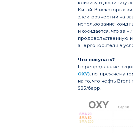
кризису и дефициту э
Китай. В некоторых к
электроэнергии на за
использование кондиц
и ожидается, что за 
продовольственную ин
энергоносители в усл
Что покупать?
Перепроданные акции
OXY)
, по-прежнему т
на то, что нефть Bren
$85/барр.