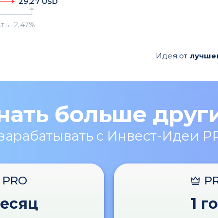
29,27
USD
Идея от
лучше
нать больше друг
 зарабатывать с Инвест-Идеи P
PRO
P
месяц
1 г