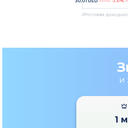
30,01
USD
-2,47%
З
и
1 