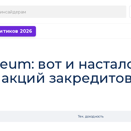
итиков 2026
leum: вот и наста
акций закредито
Тек. доходность