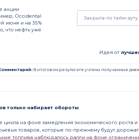
е акции
мер, Occidental
Закрыта по тайм-ауту
ей июня и на 35%
, что нефть уже
Идея от
лучше
Комментарий:
В итоговом результате учтены полученные див
ов только набирает обороты
 цикла на фоне замедления экономического роста и
ьевых товаров, которые по-прежнему будут дорожат
ынке топлива наблюдалось ралли на фоне ограничен