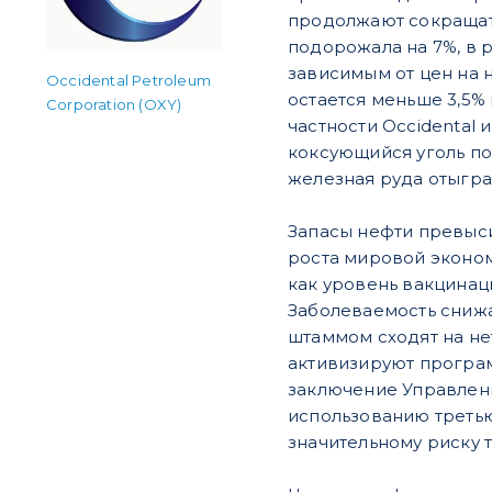
продолжают сокращать
подорожала на 7%, в 
зависимым от цен на 
Occidental Petroleum
остается меньше 3,5% 
Corporation (OXY)
частности Occidental 
коксующийся уголь по
железная руда отыгра
Запасы нефти превыси
роста мировой эконом
как уровень вакцинац
Заболеваемость снижа
штаммом сходят на нет
активизируют програ
заключение Управлени
использованию третью 
значительному риску 