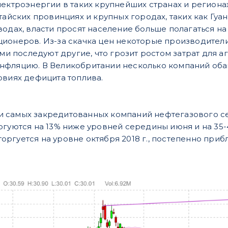
лектроэнергии в таких крупнейших странах и региона
итайских провинциях и крупных городах, таких как Гу
водах, власти просят население больше полагаться н
ионеров. Из-за скачка цен некоторые производител
ними последуют другие, что грозит ростом затрат для
фляцию. В Великобритании несколько компаний обан
овиях дефицита топлива.
 самых закредитованных компаний нефтегазового с
оргуются на 13% ниже уровней середины июня и на 3
t торгуется на уровне октября 2018 г., постепенно при