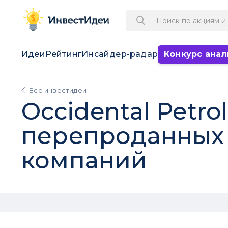
Идеи
Рейтинг
Инсайдер-радар
Конкурс анал
Все инвестидеи
Occidental Petro
перепроданных 
компаний