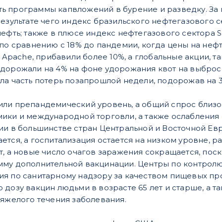
 программы капвложений в бурение и разведку. За н
результате чего индекс бразильского нефтегазового 
нефть; также в плюсе индекс нефтегазового сектора S
по сравнению с 18% до пандемии, когда цены на нефть
и Apache, прибавили более 10%, а глобальные акции, та
дорожали на 4% на фоне удорожания квот на выброс
ла часть потерь позапрошлой недели, подорожав на 3
ли препандемический уровень, а общий спрос близо
ики и международной торговли, а также ослабления
ии в большинстве стран Центральной и Восточной Евр
ется, а госпитализация остается на низком уровне, р
, а новые число очагов заражения сокращается, поск
мму дополнительной вакцинации. Центры по контрол
я по санитарному надзору за качеством пищевых пр
дозу вакцин людьми в возрасте 65 лет и старше, а т
тяжелого течения заболевания.