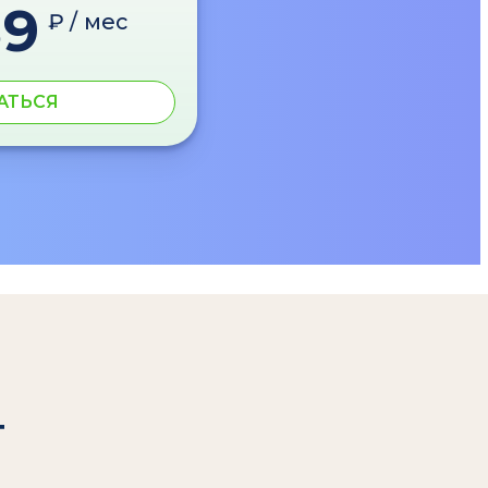
89
₽ / мес
АТЬСЯ
т