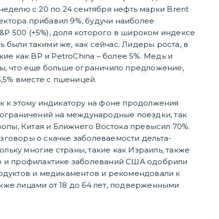
еделю с 20 по 24 сентября нефть марки Brent
сектора прибавил 9%, будучи наиболее
&P 500 (+5%), доля которого в широком индексе
 были такими же, как сейчас. Лидеры роста, в
кие как BP и PetroChina – более 5%. Медь и
ы, что еще больше ограничило предложение,
,5% вместе с пшеницей.
к к этому индикатору на фоне продолжения
 ограничений на международные поездки, так
опы, Китая и Ближнего Востока превысил 70%.
азговоры о скачке заболеваемости дельта-
ольку многие страны, такие как Израиль, также
ю и профилактике заболеваний США одобрили
одуктов и медикаментов и рекомендовали к
акже лицами от 18 до 64 лет, подверженными