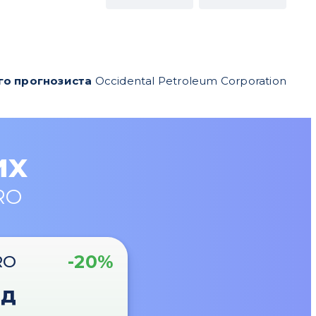
го прогнозиста
Occidental Petroleum Corporation
их
RO
-20%
RO
од