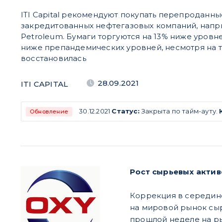
ITI Capital рекомендуют покупать перепроданны
закредитованных нефтегазовых компаний, напри
Petroleum. Бумаги торгуются на 13% ниже уровн
ниже препандемических уровней, несмотря на то
восстановилась
28.09.2021
ITI CAPITAL
30.12.2021
Статус:
Закрыта по тайм-ауту.
Обновление
Рост сырьевых актив
Коррекция в середине
на мировой рынок сыр
прошлой неделе на р