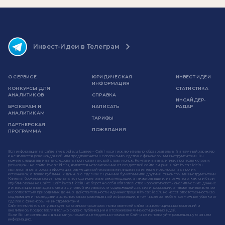
Инвест-Идеи в Телеграм
О СЕРВИСЕ
ЮРИДИЧЕСКАЯ
ИНВЕСТ ИДЕИ
ИНФОРМАЦИЯ
КОНКУРСЫ ДЛЯ
СТАТИСТИКА
АНАЛИТИКОВ
СПРАВКА
ИНСАЙДЕР-
БРОКЕРАМ И
НАПИСАТЬ
РАДАР
АНАЛИТИКАМ
ТАРИФЫ
ПАРТНЕРСКАЯ
ПОЖЕЛАНИЯ
ПРОГРАММА
Вся информация на сайте invest-idei.ru (далее - Сайт) носит исключительно образовательный и научный характер
и не является рекомендацией или предложением к совершению сделок с финансовыми инструментами. Вы
можете следовать или не следовать прогнозам на свой страх и риск. Компании и аналитики, прогнозы которых
размещены на сайте invest-idei.ru, являются независимыми от создателей сайта лицами. Сайт invest-idei.ru
является агрегатором информации, размещенной указанными лицами на интернет-ресурсах и в прочих
источниках, а также публичных данных о сделках с ценными бумагами или другими финансовыми инструментами.
Клиенты брокеров могут получать по подписке иные рекомендации, а также раньше или позже того, как они были
опубликованы на Сайте. Сайт invest-idei.ru не берет на себя обязательство корректировать аналитические данные
и инвестиционные идеи в связи с утратой актуальности содержащейся в них информации, а также при выявлении
несоответствия приводимых данных действительности. Администрация invest-idei.ru не несет ответственности за
содержание и последствия использования размещенной информации, в том числе за любые возможные убытки от
сделок с финансовыми инструментами.
Сайт invest-idei.ru не участвует во взаимоотношениях пользователей сайта и инвестиционных компаний и
аналитиков, предоставляя только сервис публикации и отслеживания инвестиционных идей.
Если Вы не согласны с данными условиями, немедленно покиньте Сайт и не используйте размещенную на нем
информацию.