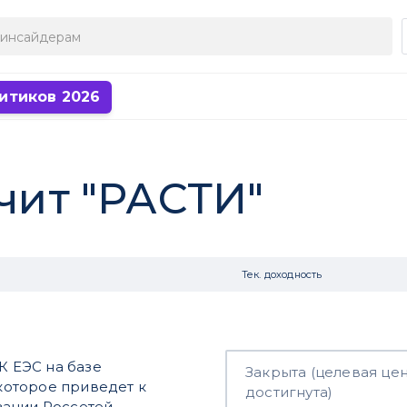
итиков 2026
ачит "РАСТИ"
Тек. доходность
 ЕЭС на базе
Закрыта (целевая це
 которое приведет к
достигнута)
ации Россетей.