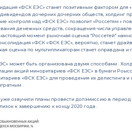
идация «ФСК ЕЭС» станет позитивным фактором для «
 дивидендов дочерних дочерних обществ, холдинг п
ие контроля над «ФСК ЕЭС» позволит «Россетям » по
вания денежных средств, сокращения числа управле
 настоящий момент рыночная оценка "Россетей" намн
онсолидация «ФСК «ФСК ЕЭС», вероятно, станет драйв
кая оценка по мультипликаторам станет оправдана и 
С» может быть организована двумя способами . Хол
ции акций миноритариев «ФСК ЕЭС» в бумаги Роыссе
итариев «ФСК ЕЭС» для проведения их делистинга и 
атратным .
» уже озвучили планы провести допэмиссию в период 
лизок к завершению к концу 2020 года .