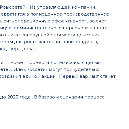
Роыссетей». Из управляющей компании,
ревратится в полноценное производственное
высить операционную эффективность за счет
нцев, административного персонала и штата
ого ниже совокупной стоимости дочерних
ером для роста капитализации холдинга,
подтверждена .
динг может провести допэмиссию с целью
тей. Или «Россети» могут принудительно
создания единой акции . Первый вариант станет
до 2023 года . В базовом сценарии процесс