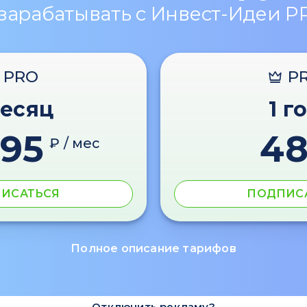
 зарабатывать с Инвест-Идеи P
PRO
P
месяц
1 г
595
4
₽ / мес
ИСАТЬСЯ
ПОДПИС
Полное описание тарифов
Отключить рекламу?