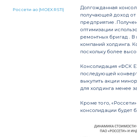
Долгожданная консол
Россети-ао (MOEX:RSTI)
получающей доход от
предприятие .Получен
оптимизации использо
ремонтных бригад . В
компаний холдинга. К
поскольку более высо
Консолидация «ФСК ЕЭ
последующей конверта
выкупить акции минор
для холдинга менее з
Кроме того, «Россети
консолидации будет б