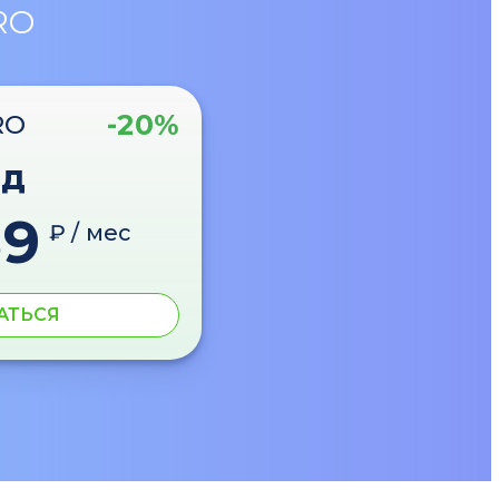
RO
-20%
RO
од
89
₽ / мес
АТЬСЯ