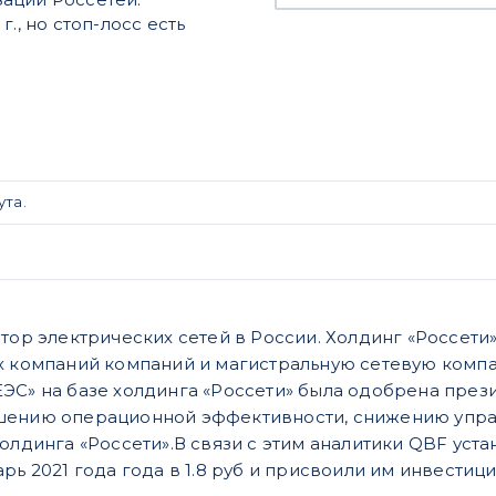
., но стоп-лосс есть
ута.
атор электрических сетей в России. Холдинг «Россети
х компаний компаний и магистральную сетевую компа
ЭС» на базе холдинга «Россети» была одобрена през
шению операционной эффективности, снижению управл
холдинга «Россети».В связи с этим аналитики QBF ус
рь 2021 года года в 1.8 руб и присвоили им инвестиц