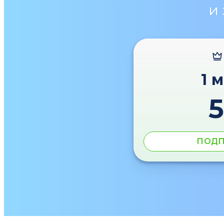
и
1 
ПОДП