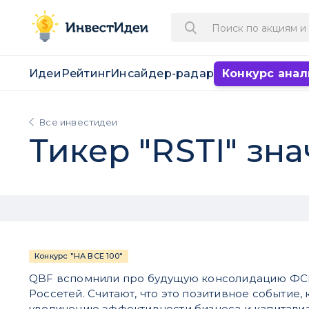
Идеи
Рейтинг
Инсайдер-радар
Конкурс анал
Все инвестидеи
Тикер "RSTI" зн
Конкурс "НА ВСЕ 100"
QBF вспомнили про будущую консолидацию ФСК
Россетей. Считают, что это позитивное событие,
увеличению эффективности бизнеса и капитализ