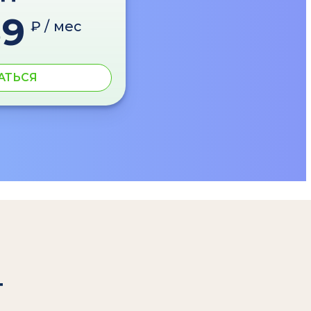
89
₽ / мес
АТЬСЯ
т