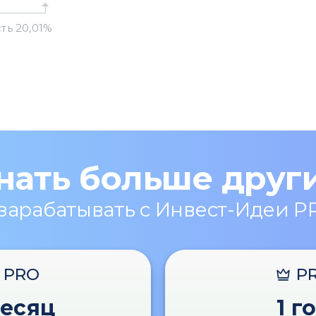
нать больше друг
 зарабатывать с Инвест-Идеи P
PRO
P
месяц
1 г