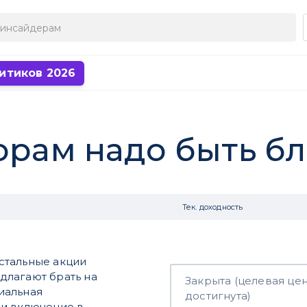
итиков 2026
орам надо быть б
Тек. доходность
остальные акции
длагают брать на
Закрыта (целевая це
иальная
достигнута)
 и включение в