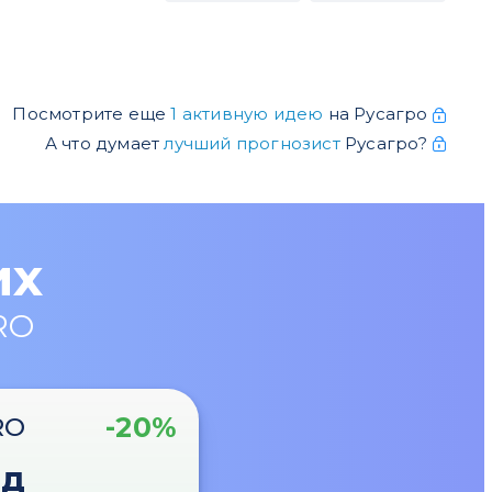
Посмотрите еще
1 активную идею
на Русагро
А что думает
лучший прогнозист
Русагро?
их
RO
-20%
RO
од