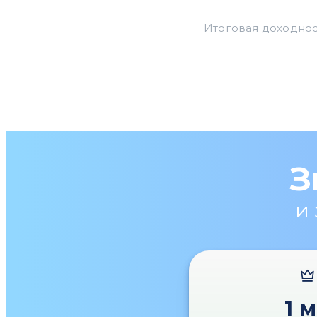
З
и
1 