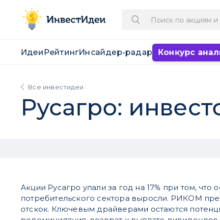
Идеи
Рейтинг
Инсайдер-радар
Конкурс анал
Все инвестидеи
Русагро: инвест
Акции Русагро упали за год на 17% при том, что 
потребительского сектора выросли. РИКОМ пре
отскок. Ключевым драйверами остаются потенц
редомициляция, возврат к выплате дивидендов