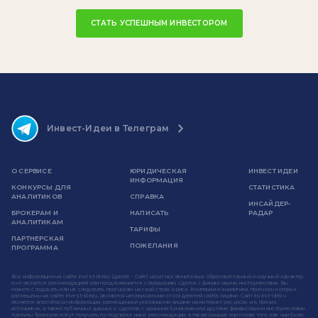
СТАТЬ УСПЕШНЫМ ИНВЕСТОРОМ
Инвест-Идеи в Телеграм
О СЕРВИСЕ
ЮРИДИЧЕСКАЯ
ИНВЕСТ ИДЕИ
ИНФОРМАЦИЯ
КОНКУРСЫ ДЛЯ
СТАТИСТИКА
АНАЛИТИКОВ
СПРАВКА
ИНСАЙДЕР-
БРОКЕРАМ И
НАПИСАТЬ
РАДАР
АНАЛИТИКАМ
ТАРИФЫ
ПАРТНЕРСКАЯ
ПОЖЕЛАНИЯ
ПРОГРАММА
Вся информация на сайте invest-idei.ru (далее - Сайт) носит исключительно образовательный и научный характер
и не является рекомендацией или предложением к совершению сделок с финансовыми инструментами. Вы
можете следовать или не следовать прогнозам на свой страх и риск. Компании и аналитики, прогнозы которых
размещены на сайте invest-idei.ru, являются независимыми от создателей сайта лицами. Сайт invest-idei.ru
является агрегатором информации, размещенной указанными лицами на интернет-ресурсах и в прочих
источниках, а также публичных данных о сделках с ценными бумагами или другими финансовыми инструментами.
Клиенты брокеров могут получать по подписке иные рекомендации, а также раньше или позже того, как они были