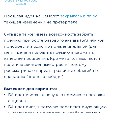
310523 (SMLT PUT 2000
310523)
Прошлая идея на Самолет
закрылась в плюс
,
текущая изменений не претерпела.
Суть все та же: иметь возможность забрать
премию при росте базового актива (БА) или же
приобрести акцию по привлекательной (для
меня) цене и положить премию в карман в
качестве поощрения. Кроме того, накаляются
политически-военные страсти, поэтому
рассматриваю вариант развития событий по
сценарию "черного лебедя".
Вытекает два варианта:
БА идет вверх - я получаю премию с продажи
опциона.
БА идет вниз, я получаю перспективную акцию
и кладу премию с продажи к себе в карман.