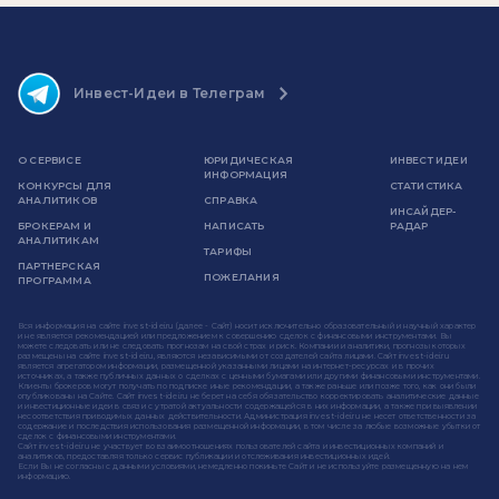
Инвест-Идеи в Телеграм
О СЕРВИСЕ
ЮРИДИЧЕСКАЯ
ИНВЕСТ ИДЕИ
ИНФОРМАЦИЯ
КОНКУРСЫ ДЛЯ
СТАТИСТИКА
АНАЛИТИКОВ
СПРАВКА
ИНСАЙДЕР-
БРОКЕРАМ И
НАПИСАТЬ
РАДАР
АНАЛИТИКАМ
ТАРИФЫ
ПАРТНЕРСКАЯ
ПОЖЕЛАНИЯ
ПРОГРАММА
Вся информация на сайте invest-idei.ru (далее - Сайт) носит исключительно образовательный и научный характер
и не является рекомендацией или предложением к совершению сделок с финансовыми инструментами. Вы
можете следовать или не следовать прогнозам на свой страх и риск. Компании и аналитики, прогнозы которых
размещены на сайте invest-idei.ru, являются независимыми от создателей сайта лицами. Сайт invest-idei.ru
является агрегатором информации, размещенной указанными лицами на интернет-ресурсах и в прочих
источниках, а также публичных данных о сделках с ценными бумагами или другими финансовыми инструментами.
Клиенты брокеров могут получать по подписке иные рекомендации, а также раньше или позже того, как они были
опубликованы на Сайте. Сайт invest-idei.ru не берет на себя обязательство корректировать аналитические данные
и инвестиционные идеи в связи с утратой актуальности содержащейся в них информации, а также при выявлении
несоответствия приводимых данных действительности. Администрация invest-idei.ru не несет ответственности за
содержание и последствия использования размещенной информации, в том числе за любые возможные убытки от
сделок с финансовыми инструментами.
Сайт invest-idei.ru не участвует во взаимоотношениях пользователей сайта и инвестиционных компаний и
аналитиков, предоставляя только сервис публикации и отслеживания инвестиционных идей.
Если Вы не согласны с данными условиями, немедленно покиньте Сайт и не используйте размещенную на нем
информацию.