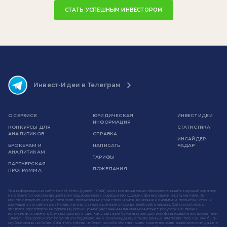
СТАТЬ УСПЕШНЫМ ИНВЕСТОРОМ
Инвест-Идеи в Телеграм
О СЕРВИСЕ
ЮРИДИЧЕСКАЯ
ИНВЕСТ ИДЕИ
ИНФОРМАЦИЯ
КОНКУРСЫ ДЛЯ
СТАТИСТИКА
АНАЛИТИКОВ
СПРАВКА
ИНСАЙДЕР-
БРОКЕРАМ И
НАПИСАТЬ
РАДАР
АНАЛИТИКАМ
ТАРИФЫ
ПАРТНЕРСКАЯ
ПОЖЕЛАНИЯ
ПРОГРАММА
Вся информация на сайте invest-idei.ru (далее - Сайт) носит исключительно образовательный и научный характер
и не является рекомендацией или предложением к совершению сделок с финансовыми инструментами. Вы
можете следовать или не следовать прогнозам на свой страх и риск. Компании и аналитики, прогнозы которых
размещены на сайте invest-idei.ru, являются независимыми от создателей сайта лицами. Сайт invest-idei.ru
является агрегатором информации, размещенной указанными лицами на интернет-ресурсах и в прочих
источниках, а также публичных данных о сделках с ценными бумагами или другими финансовыми инструментами.
Клиенты брокеров могут получать по подписке иные рекомендации, а также раньше или позже того, как они были
опубликованы на Сайте. Сайт invest-idei.ru не берет на себя обязательство корректировать аналитические данные