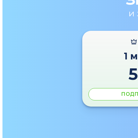
и
1 
ПОДП