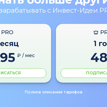
 зарабатывать с Инвест-Идеи P
PRO
P
месяц
1 г
595
4
₽ / мес
ИСАТЬСЯ
ПОДПИС
Полное описание тарифов