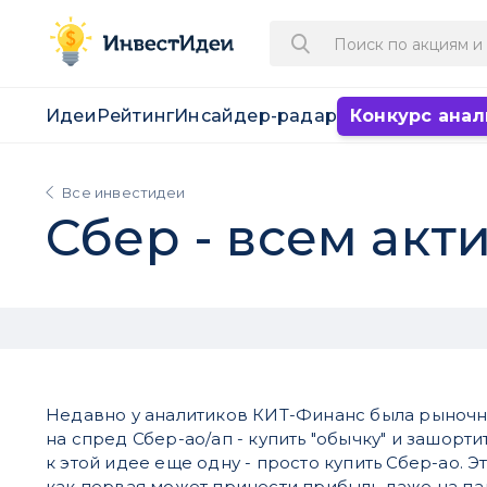
Идеи
Рейтинг
Инсайдер-радар
Конкурс анал
Все инвестидеи
Сбер - всем ак
Недавно у аналитиков КИТ-Финанс была рыночн
на спред Сбер-ао/ап - купить "обычку" и зашорти
к этой идее еще одну - просто купить Сбер-ао. Э
как первая может принести прибыль даже на п