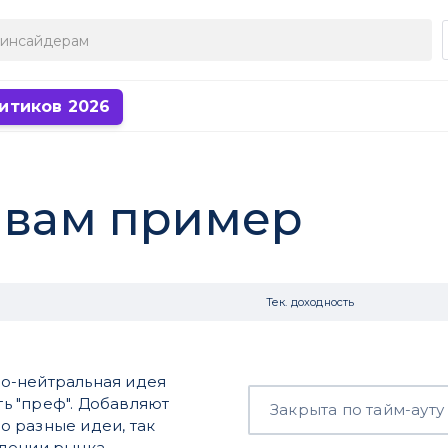
итиков 2026
тивам пример
Тек. доходность
о-нейтральная идея
ть "преф". Добавляют
Закрыта по тайм-ауту
то разные идеи, так
адении рынка