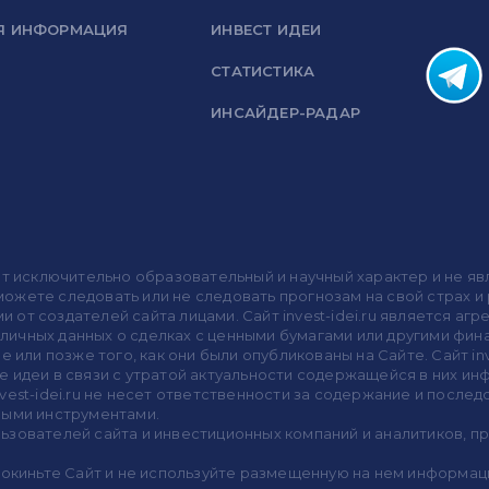
Я ИНФОРМАЦИЯ
ИНВЕСТ ИДЕИ
СТАТИСТИКА
ИНСАЙДЕР-РАДАР
носит исключительно образовательный и научный характер и не
жете следовать или не следовать прогнозам на свой страх и р
ми от создателей сайта лицами. Сайт invest-idei.ru является
убличных данных о сделках с ценными бумагами или другими ф
 или позже того, как они были опубликованы на Сайте. Сайт inv
 идеи в связи с утратой актуальности содержащейся в них ин
vest-idei.ru не несет ответственности за содержание и после
выми инструментами.
пользователей сайта и инвестиционных компаний и аналитиков, 
покиньте Сайт и не используйте размещенную на нем информац