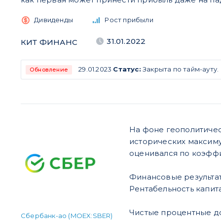
Дивиденды
Рост прибыли
31.01.2022
КИТ ФИНАНС
29.01.2023
Статус:
Закрыта по тайм-ауту.
Обновление
На фоне геополитичес
исторических максиму
оценивался по коэффиц
Финансовые результаты 
Рентабельность капита
Чистые процентные до
Сбербанк-ао (MOEX:SBER)