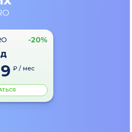
RO
-20%
RO
од
89
₽ / мес
АТЬСЯ