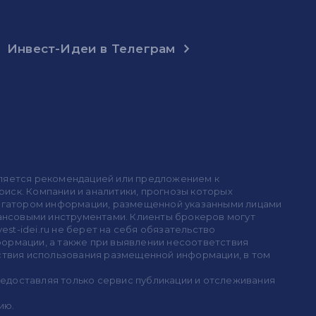
Инвест-Идеи в Телеграм
 является рекомендацией или предложением к
иск. Компании и аналитики, прогнозы которых
 агрегатором информации, размещенной указанными лицами
инансовыми инструментами. Клиенты брокеров могут
est-idei.ru не берет на себя обязательство
формации, а также при выявлении несоответствия
дствия использования размещенной информации, в том
предоставляя только сервис публикации и отслеживания
ию.