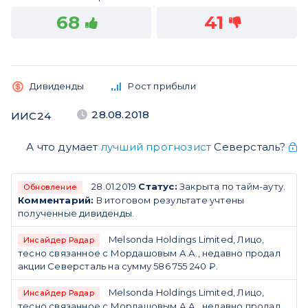
68
41
Дивиденды
Рост прибыли
28.08.2018
ИИС24
А что думает
лучший прогнозист
Северсталь?
28.01.2019
Статус:
Закрыта по тайм-ауту.
Обновление
Комментарий:
В итоговом результате учтены
полученные дивиденды.
Melsonda Holdings Limited, Лицо,
Инсайдер Радар
тесно связанное с Мордашовым А.А., недавно продал
акции Северсталь на сумму 586 755 240 ₽.
Melsonda Holdings Limited, Лицо,
Инсайдер Радар
тесно связанное с Мордашовым А.А., недавно продал