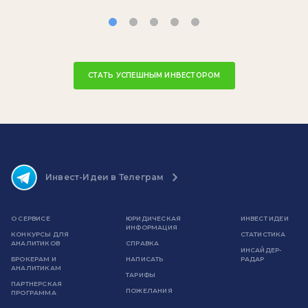
СТАТЬ УСПЕШНЫМ ИНВЕСТОРОМ
Инвест-Идеи в Телеграм
О СЕРВИСЕ
ЮРИДИЧЕСКАЯ
ИНВЕСТ ИДЕИ
ИНФОРМАЦИЯ
КОНКУРСЫ ДЛЯ
СТАТИСТИКА
АНАЛИТИКОВ
СПРАВКА
ИНСАЙДЕР-
БРОКЕРАМ И
НАПИСАТЬ
РАДАР
АНАЛИТИКАМ
ТАРИФЫ
ПАРТНЕРСКАЯ
ПОЖЕЛАНИЯ
ПРОГРАММА