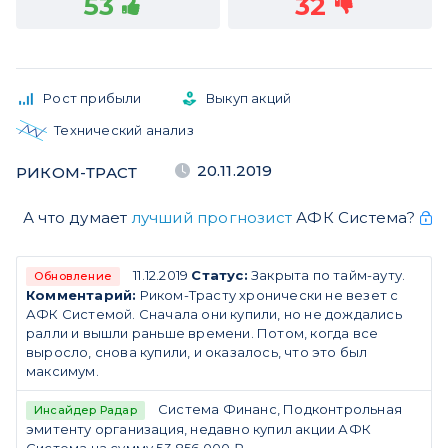
53
32
Рост прибыли
Выкуп акций
Технический анализ
20.11.2019
РИКОМ-ТРАСТ
А что думает
лучший прогнозист
АФК Система?
11.12.2019
Статус:
Закрыта по тайм-ауту.
Обновление
Комментарий:
Риком-Трасту хронически не везет с
АФК Системой. Сначала они купили, но не дождались
ралли и вышли раньше времени. Потом, когда все
выросло, снова купили, и оказалось, что это был
максимум.
Система Финанс, Подконтрольная
Инсайдер Радар
эмитенту организация, недавно купил акции АФК