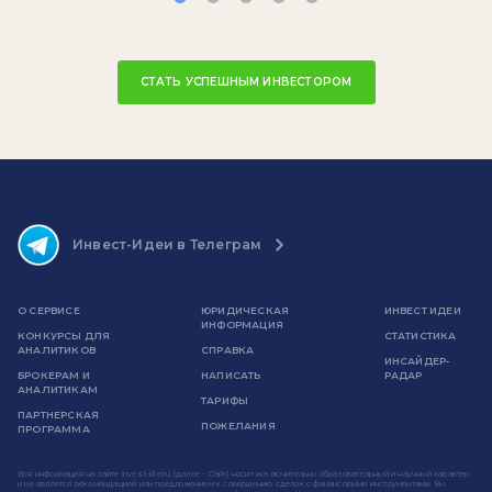
СТАТЬ УСПЕШНЫМ ИНВЕСТОРОМ
Инвест-Идеи в Телеграм
О СЕРВИСЕ
ЮРИДИЧЕСКАЯ
ИНВЕСТ ИДЕИ
ИНФОРМАЦИЯ
КОНКУРСЫ ДЛЯ
СТАТИСТИКА
АНАЛИТИКОВ
СПРАВКА
ИНСАЙДЕР-
БРОКЕРАМ И
НАПИСАТЬ
РАДАР
АНАЛИТИКАМ
ТАРИФЫ
ПАРТНЕРСКАЯ
ПОЖЕЛАНИЯ
ПРОГРАММА
Вся информация на сайте invest-idei.ru (далее - Сайт) носит исключительно образовательный и научный характер
и не является рекомендацией или предложением к совершению сделок с финансовыми инструментами. Вы