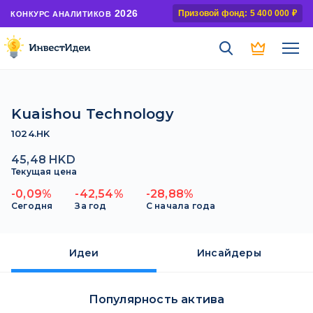
2026
Призовой фонд: 5 400 000 ₽
КОНКУРС АНАЛИТИКОВ
Kuaishou Technology
1024.HK
45,48 HKD
Текущая цена
-0,09%
-42,54%
-28,88%
Сегодня
За год
С начала года
Идеи
Инсайдеры
Популярность актива