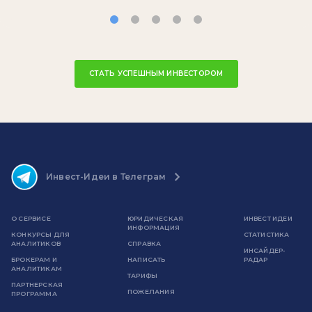
СТАТЬ УСПЕШНЫМ ИНВЕСТОРОМ
Инвест-Идеи в Телеграм
О СЕРВИСЕ
ЮРИДИЧЕСКАЯ
ИНВЕСТ ИДЕИ
ИНФОРМАЦИЯ
КОНКУРСЫ ДЛЯ
СТАТИСТИКА
АНАЛИТИКОВ
СПРАВКА
ИНСАЙДЕР-
БРОКЕРАМ И
НАПИСАТЬ
РАДАР
АНАЛИТИКАМ
ТАРИФЫ
ПАРТНЕРСКАЯ
ПОЖЕЛАНИЯ
ПРОГРАММА