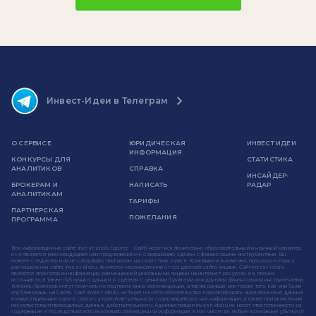
Инвест-Идеи в Телеграм
О СЕРВИСЕ
ЮРИДИЧЕСКАЯ
ИНВЕСТ ИДЕИ
ИНФОРМАЦИЯ
КОНКУРСЫ ДЛЯ
СТАТИСТИКА
АНАЛИТИКОВ
СПРАВКА
ИНСАЙДЕР-
БРОКЕРАМ И
НАПИСАТЬ
РАДАР
АНАЛИТИКАМ
ТАРИФЫ
ПАРТНЕРСКАЯ
ПОЖЕЛАНИЯ
ПРОГРАММА
Вся информация на сайте invest-idei.ru (далее - Сайт) носит исключительно образовательный и научный характер
и не является рекомендацией или предложением к совершению сделок с финансовыми инструментами. Вы
можете следовать или не следовать прогнозам на свой страх и риск. Компании и аналитики, прогнозы которых
размещены на сайте invest-idei.ru, являются независимыми от создателей сайта лицами. Сайт invest-idei.ru
является агрегатором информации, размещенной указанными лицами на интернет-ресурсах и в прочих
источниках, а также публичных данных о сделках с ценными бумагами или другими финансовыми инструментами.
Клиенты брокеров могут получать по подписке иные рекомендации, а также раньше или позже того, как они были
опубликованы на Сайте. Сайт invest-idei.ru не берет на себя обязательство корректировать аналитические данные
и инвестиционные идеи в связи с утратой актуальности содержащейся в них информации, а также при выявлении
несоответствия приводимых данных действительности. Администрация invest-idei.ru не несет ответственности за
содержание и последствия использования размещенной информации, в том числе за любые возможные убытки от