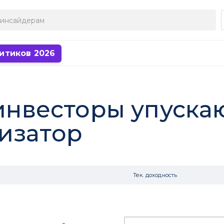
итиков 2026
 инвесторы упуска
изатор
Тек. доходность