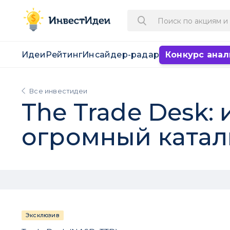
Идеи
Рейтинг
Инсайдер-радар
Конкурс анал
Все инвестидеи
The Trade Desk:
огромный катал
Эксклюзив