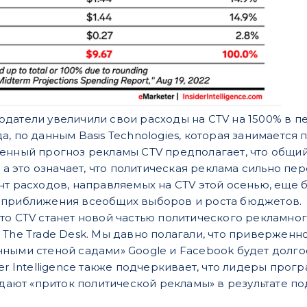
датели увеличили свои расходы на CTV на 1500% в п
а, по данным Basis Technologies, которая занимаетс
енный прогноз рекламы CTV предполагает, что общий 
, а это означает, что политическая реклама сильно пе
нт расходов, направляемых на CTV этой осенью, еще 
 приближения всеобщих выборов и роста бюджетов.
то CTV станет новой частью политического рекламного
 The Trade Desk. Мы давно полагали, что приверженн
ными стеной садами» Google и Facebook будет долгос
er Intelligence также подчеркивает, что лидеры прогр
людают «приток политической рекламы» в результате 