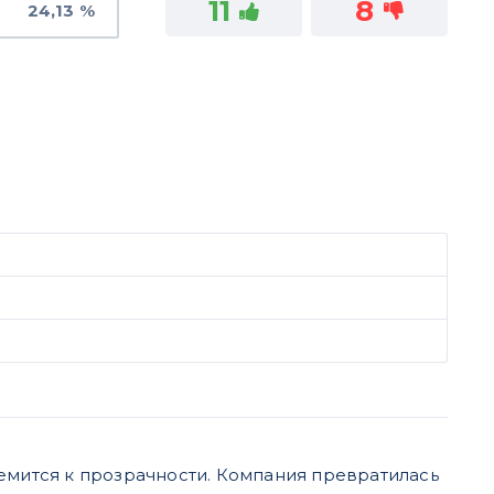
11
8
24,13 %
.
емится к прозрачности. Компания превратилась