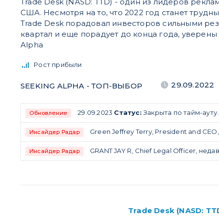
Trade Desk (NASD: TTD) - один из лидеров рекла
США. Несмотря на то, что 2022 год станет трудн
Trade Desk порадовал инвесторов сильными резу
квартал и еще порадует до конца года, уверены
Alpha
Рост прибыли
29.09.2022
SEEKING ALPHA - ТОП-ВЫБОР
29.09.2023
Статус:
Закрыта по тайм-ауту.
Обновление
Green Jeffrey Terry, President and CEO
Инсайдер Радар
GRANT JAY R, Chief Legal Officer, неда
Инсайдер Радар
Trade Desk (NASD: TT