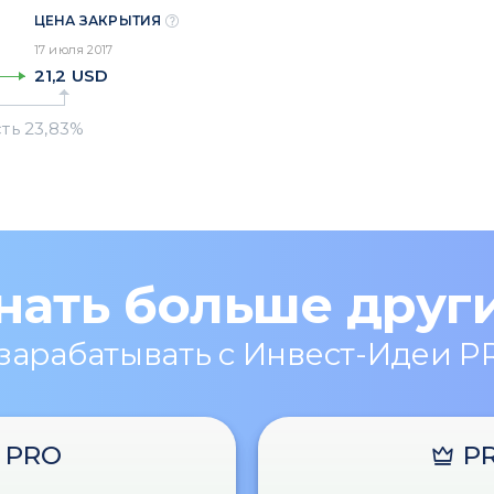
ЦЕНА ЗАКРЫТИЯ
17 июля 2017
21,2
USD
нать больше друг
 зарабатывать с Инвест-Идеи P
PRO
P