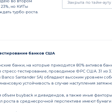
идею во втором
Закрыта по тайм-ауту
а 23%, но КИТы
ждать турбо-роста.
тестирование банков США
кие банки, на которые приходится 80% активов бан
стресс-тестирование, проводимое ФРС США. 31 из 3
и Banco Santander SA) обладают высоким уровнем собс
инансовую устойчивость в случае наступления затяжн
объем buyback и дивидендов, а также иные факторы
роста в среднесрочной перспективе имеют бумаги банк