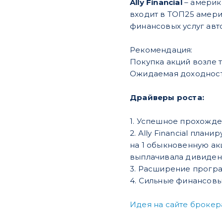
Ally Financial
– америк
входит в ТОП25 амери
финансовых услуг авт
Рекомендация:
Покупка акций возле т
Ожидаемая доходност
Драйверы роста:
1. Успешное прохожд
2. Ally Financial пла
на 1 обыкновенную ак
выплачивала дивиден
3. Расширение програм
4. Сильные финансовы
Идея на сайте брокера