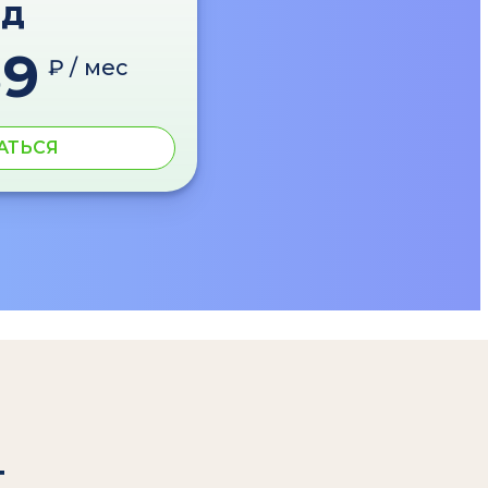
од
89
₽ / мес
АТЬСЯ
т