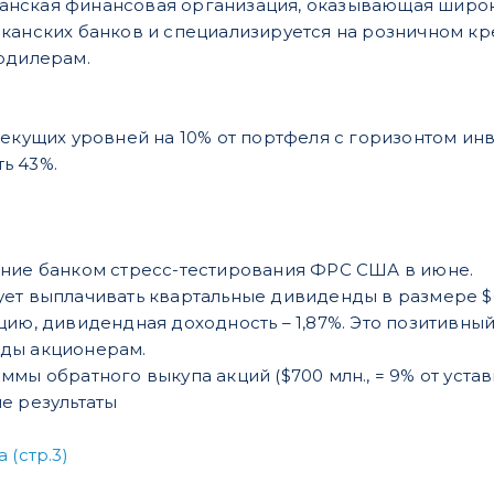
анская финансовая организация, оказывающая широкий 
канских банков и специализируется на розничном кр
одилерам.
екущих уровней на 10% от портфеля с горизонтом инве
ь 43%.
ение банком стресс-тестирования ФРС США в июне.
нирует выплачивать квартальные дивиденды в размере $
цию, дивидендная доходность – 1,87%. Это позитивны
ды акционерам.
мы обратного выкупа акций ($700 млн., = 9% от устав
е результаты
 (стр.3)