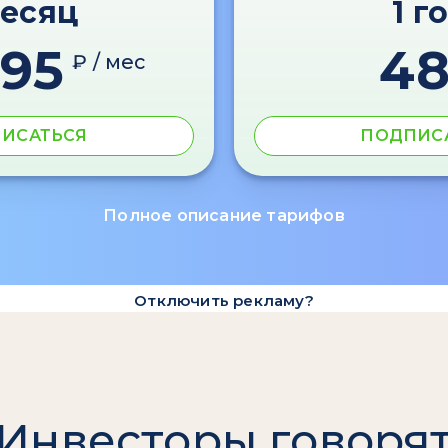
месяц
1 г
595
4
₽ / мес
ИСАТЬСЯ
ПОДПИС
Полное описание тарифов
Отключить рекламу?
Инвесторы говоря