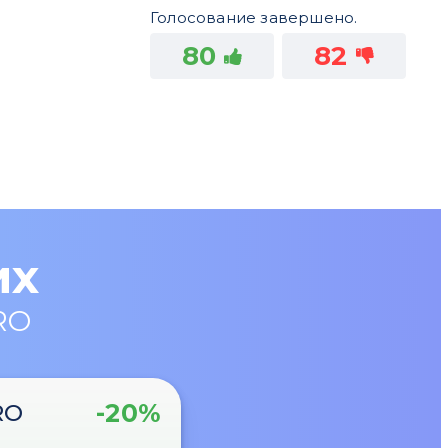
Голосование завершено.
80
82
их
RO
-20%
RO