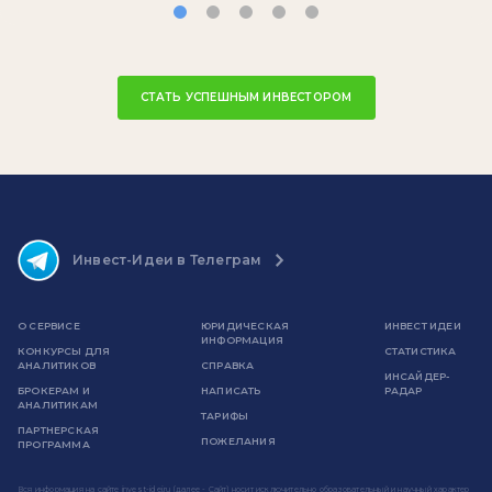
СТАТЬ УСПЕШНЫМ ИНВЕСТОРОМ
Инвест-Идеи в Телеграм
О СЕРВИСЕ
ЮРИДИЧЕСКАЯ
ИНВЕСТ ИДЕИ
ИНФОРМАЦИЯ
КОНКУРСЫ ДЛЯ
СТАТИСТИКА
АНАЛИТИКОВ
СПРАВКА
ИНСАЙДЕР-
БРОКЕРАМ И
НАПИСАТЬ
РАДАР
АНАЛИТИКАМ
ТАРИФЫ
ПАРТНЕРСКАЯ
ПОЖЕЛАНИЯ
ПРОГРАММА
Вся информация на сайте invest-idei.ru (далее - Сайт) носит исключительно образовательный и научный характер