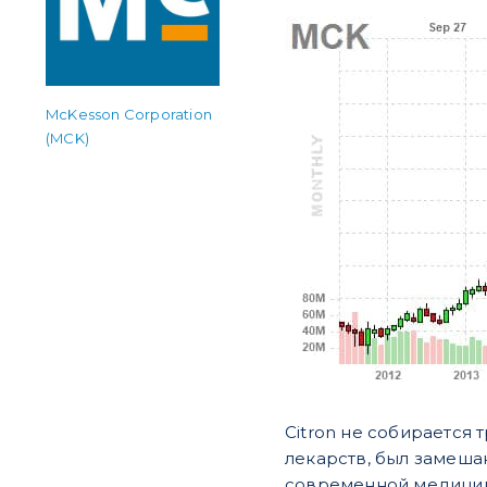
McKesson Corporation
(MCK)
Citron не собирается
лекарств, был замеша
современной медицинс