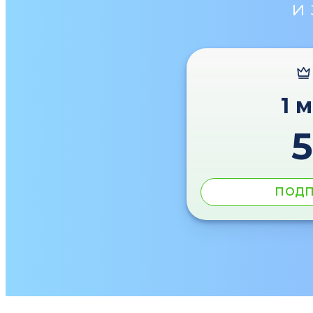
и
1 
ПОДП