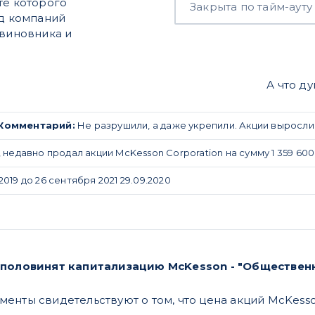
те которого
Закрыта по тайм-ауту
яд компаний
 виновника и
А что д
Комментарий:
Не разрушили, а даже укрепили. Акции выросли
er, недавно продал акции McKesson Corporation на сумму 1 359 600
019 до 26 сентября 2021 29.09.2020
уполовинят капитализацию McKesson - "Обществен
енты свидетельствуют о том, что цена акций McKesso