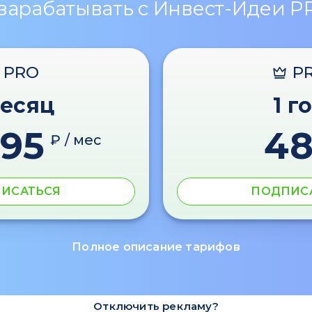
 зарабатывать с Инвест-Идеи P
PRO
P
месяц
1 г
595
4
₽ / мес
ИСАТЬСЯ
ПОДПИС
Полное описание тарифов
Отключить рекламу?