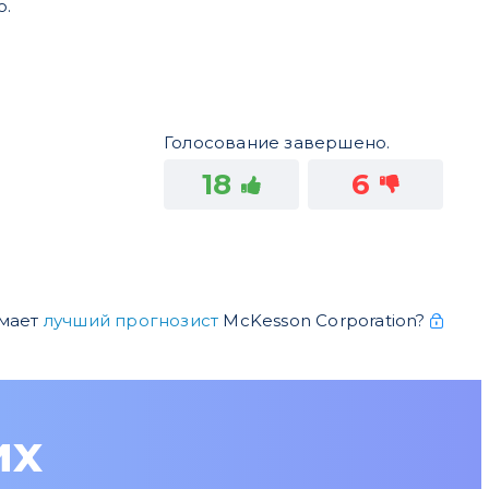
о.
Голосование завершено.
18
6
умает
лучший прогнозист
McKesson Corporation?
их