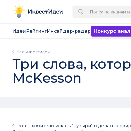
Идеи
Рейтинг
Инсайдер-радар
Конкурс анал
Все инвестидеи
Три слова, кот
McKesson
Citron - любители искать "пузыри" и делать шок