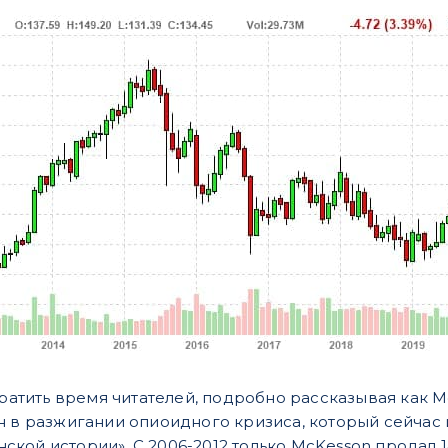
 тратить время читателей, подробно рассказывая как
н в разжигании опиоидного кризиса, который сейчас 
кой истории». С 2006-2012 только McKesson продал 1