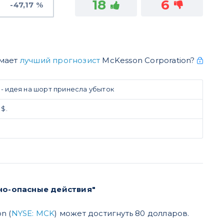
18
6
-47,17 %
умает
лучший прогнозист
McKesson Corporation?
 - идея на шорт принесла убыток
 $.
но-опасные действия"
n (
NYSE: MCK
) может достигнуть 80 долларов.