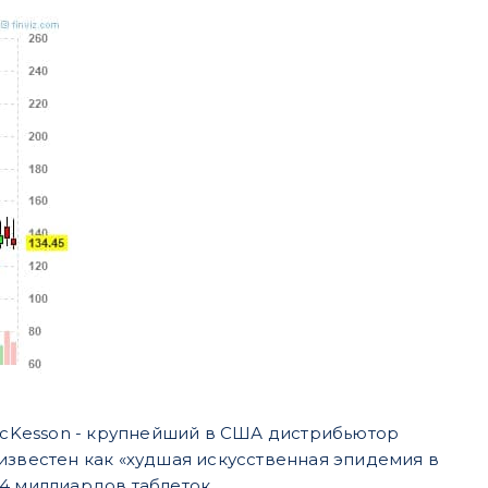
 McKesson - крупнейший в США дистрибьютор
известен как «худшая искусственная эпидемия в
4 миллиардов таблеток.