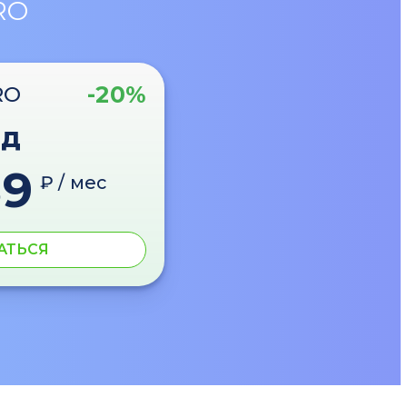
RO
-20%
RO
од
89
₽ / мес
АТЬСЯ