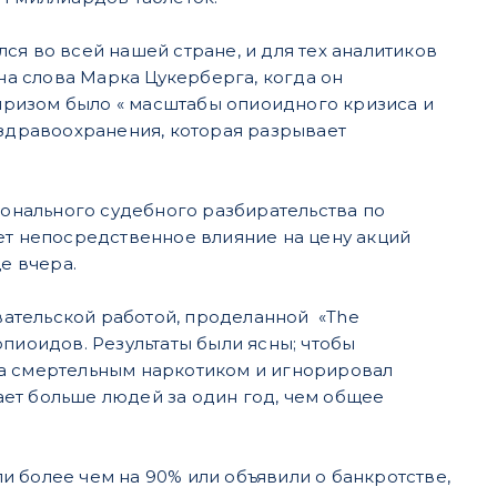
ся во всей нашей стране, и для тех аналитиков
 на слова Марка Цукерберга, когда он
рпризом было « масштабы опиоидного кризиса и
 здравоохранения, которая разрывает
ионального судебного разбирательства по
ет непосредственное влияние на цену акций
е вчера.
овательской работой, проделанной «The
пиоидов. Результаты были ясны; чтобы
за смертельным наркотиком и игнорировал
ет больше людей за один год, чем общее
ли более чем на 90% или объявили о банкротстве,