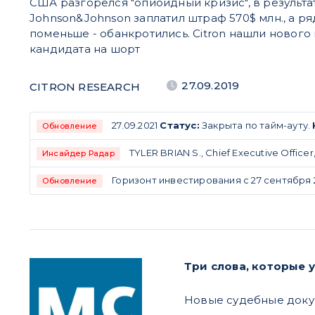
США разгорелся "опиоидный кризис", в результа
Johnson&Johnson заплатил штраф 570$ млн., а р
поменьше - обанкротились. Citron нашли нового
кандидата на шорт
27.09.2019
CITRON RESEARCH
27.09.2021
Статус:
Закрыта по тайм-ауту.
Обновление
TYLER BRIAN S., Chief Executive Offic
Инсайдер Радар
Горизонт инвестирования с 27 сентября 2
Обновление
Три слова, которые 
Новые судебные докум