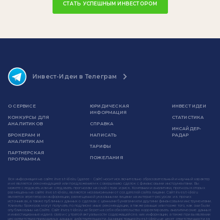
СТАТЬ УСПЕШНЫМ ИНВЕСТОРОМ
Инвест-Идеи в Телеграм
О СЕРВИСЕ
ЮРИДИЧЕСКАЯ
ИНВЕСТ ИДЕИ
ИНФОРМАЦИЯ
КОНКУРСЫ ДЛЯ
СТАТИСТИКА
АНАЛИТИКОВ
СПРАВКА
ИНСАЙДЕР-
БРОКЕРАМ И
НАПИСАТЬ
РАДАР
АНАЛИТИКАМ
ТАРИФЫ
ПАРТНЕРСКАЯ
ПОЖЕЛАНИЯ
ПРОГРАММА
Вся информация на сайте invest-idei.ru (далее - Сайт) носит исключительно образовательный и научный характер
и не является рекомендацией или предложением к совершению сделок с финансовыми инструментами. Вы
можете следовать или не следовать прогнозам на свой страх и риск. Компании и аналитики, прогнозы которых
размещены на сайте invest-idei.ru, являются независимыми от создателей сайта лицами. Сайт invest-idei.ru
является агрегатором информации, размещенной указанными лицами на интернет-ресурсах и в прочих
источниках, а также публичных данных о сделках с ценными бумагами или другими финансовыми инструментами.
Клиенты брокеров могут получать по подписке иные рекомендации, а также раньше или позже того, как они были
опубликованы на Сайте. Сайт invest-idei.ru не берет на себя обязательство корректировать аналитические данные
и инвестиционные идеи в связи с утратой актуальности содержащейся в них информации, а также при выявлении
несоответствия приводимых данных действительности. Администрация invest-idei.ru не несет ответственности за