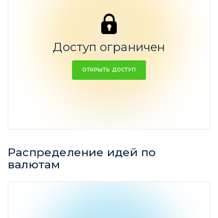
Акции
Доступ ограничен
100%
ОТКРЫТЬ ДОСТУП
Ср. доходность -3,52%
Распределение идей по
валютам