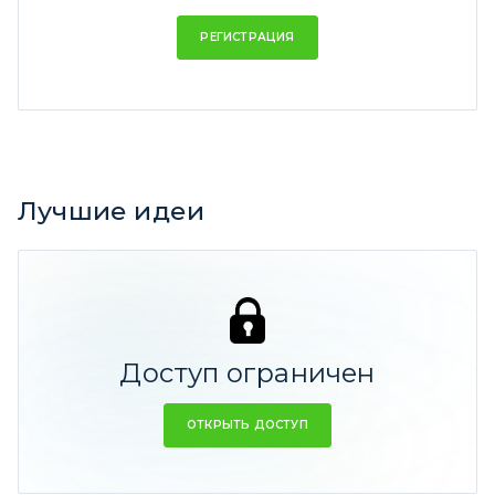
РЕГИСТРАЦИЯ
Лучшие идеи
Лучшая идея за все время
MicroStrategy - для тех, кто не успел купить
биткоин
183,14%
Доступ ограничен
Парадокс Шредингера
177,95%
ОТКРЫТЬ ДОСТУП
Sonos: 2X - это звучит громко
113,52%