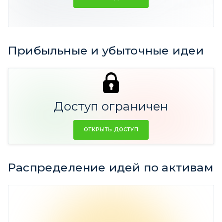
Средний прогнозный срок идеи 1 год
Фактический срок 1 год 1 мес
Прибыльные и убыточные идеи
18 идей
21 идеи
(-55,86%
(57,55% Ср.
Ср. дох-ть)
Доступ ограничен
дох-ть)
ОТКРЫТЬ ДОСТУП
Распределение идей по активам