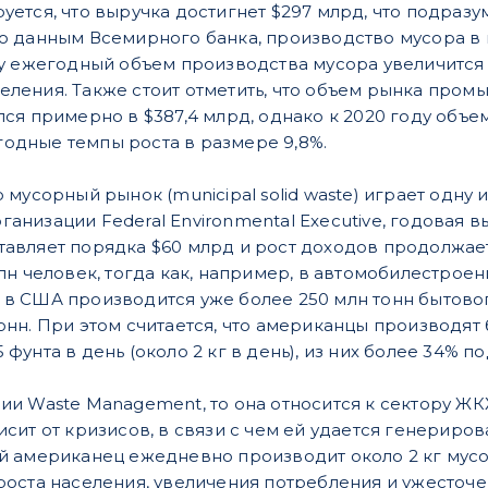
уется, что выручка достигнет $297 млрд, что подраз
о данным Всемирного банка, производство мусора в м
ду ежегодный объем производства мусора увеличится 
ления. Также стоит отметить, что объем рынка промы
лся примерно в $387,4 млрд, однако к 2020 году объе
одные темпы роста в размере 9,8%.
о мусорный рынок (municipal solid waste) играет одну
ганизации Federal Environmental Executive, годовая
тавляет порядка $60 млрд и рост доходов продолжает
лн человек, тогда как, например, в автомобилестроении
 в США производится уже более 250 млн тонн бытовог
онн. При этом считается, что американцы производят 
 фунта в день (около 2 кг в день), из них более 34% п
ии Waste Management, то она относится к сектору ЖКХ
исит от кризисов, в связи с чем ей удается генериро
ый американец ежедневно производит около 2 кг мусо
 роста населения, увеличения потребления и ужесточе