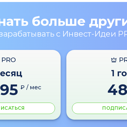
нать больше друг
 зарабатывать с Инвест-Идеи P
PRO
P
месяц
1 г
595
4
₽ / мес
ИСАТЬСЯ
ПОДПИС