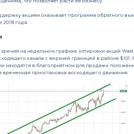
щениям), что позволяет расти ее бизнесу.
держку акциям оказывает программа обратного выкуп
 2018 года.
из
и зрения на недельном графике котировки акций Was
ходящего канала c верхней границей в районе $101. 
ии находятся в благоприятном для продажи положении
ся временная приостановка восходящего движения