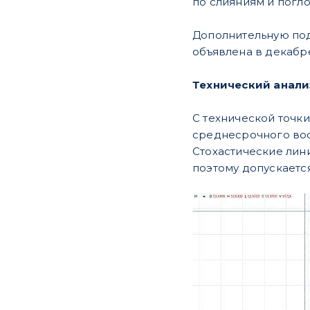
по слияниям и погло
Дополнительную под
объявлена в декабре
Технический анал
С технической точк
среднесрочного вос
Стохастические лин
поэтому допускает