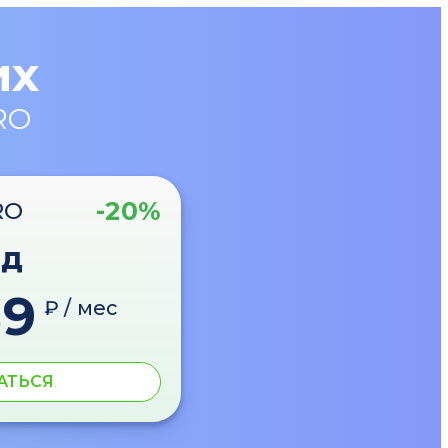
их
RO
-20%
RO
од
89
₽ / мес
АТЬСЯ