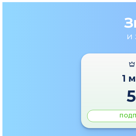
З
и
1 
ПОДП