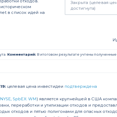
работки отходов.
Закрыта (целевая це
 историческом
достигнута)
et в список идей на
И
ута.
Комментарий:
В итоговом результате учтены полученные
19:
целевая цена инвестидеи
подтверждена
NYSE, SpbEX: WM
) является крупнейшей в США компа
овки, переработки и утилизации отходов и предостав
дых отходов и пятью полигонами для опасных отходов