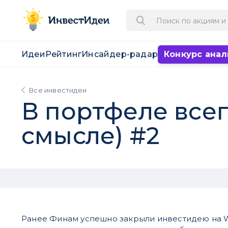
Идеи
Рейтинг
Инсайдер-радар
Конкурс анал
Все инвестидеи
В портфеле всег
смысле) #2
Ранее Финам успешно закрыли инвестидею на 