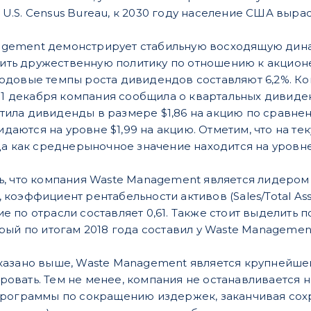
U.S. Census Bureau, к 2030 году население США выраст
gement демонстрирует стабильную восходящую динам
ть дружественную политику по отношению к акционе
годовые темпы роста дивидендов составляют 6,2%. К
 11 декабря компания сообщила о квартальных дивиден
ила дивиденды в размере $1,86 на акцию по сравнению 
даются на уровне $1,99 на акцию. Отметим, что на т
гда как среднерыночное значение находится на уровне 
ть, что компания Waste Management является лидером
 коэффициент рентабельности активов (Sales/Total Ass
е по отрасли составляет 0,61. Также стоит выделить 
орый по итогам 2018 года составил у Waste Managemen
указано выше, Waste Management является крупнейшей
ровать. Тем не менее, компания не останавливается 
 программы по сокращению издержек, заканчивая со