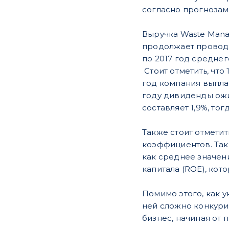
согласно прогнозам 
Выручка Waste Mana
продолжает проводи
по 2017 год средне
Стоит отметить, что
год компания выплат
году дивиденды ожи
составляет 1,9%, то
Также стоит отмети
коэффициентов. Так,
как среднее значени
капитала (ROE), кот
Помимо этого, как 
ней сложно конкури
бизнес, начиная от