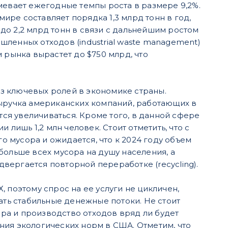
умевает ежегодные темпы роста в размере 9,2%.
ире составляет порядка 1,3 млрд тонн в год,
до 2,2 млрд тонн в связи с дальнейшим ростом
шленных отходов (industrial waste management)
м рынка вырастет до $750 млрд, что
 из ключевых ролей в экономике страны.
 выручка американских компаний, работающих в
ся увеличиваться. Кроме того, в данной сфере
 лишь 1,2 млн человек. Стоит отметить, что с
о мусора и ожидается, что к 2024 году объем
больше всех мусора на душу населения, а
одвергается повторной переработке (recycling).
, поэтому спрос на ее услуги не цикличен,
вать стабильные денежные потоки. Не стоит
ра и производство отходов вряд ли будет
ния экологических норм в США. Отметим, что