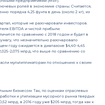
овочными предприятиями (MRF).
ключевых ролей в экономике страны. Считается,
но порядка 4,25 фунта в день (около 2 кг), из
ртал, которые не разочаровали инвесторов.
теля EBITDA и чистой прибыли.
личится по сравнению с 2018 годом и будет в
 бумагу, что незначительно разочаровало
щем году ожидается в диапазоне $4,40-4,45
,025-2,075 млрд, что выше по сравнению со
асли мультипликаторам по отношению к своим
льным бизнесом. Так, по оценкам отраслевых
еработки и утилизации мусорного рынка твердых
0,52 млрд, в 2016 году уже $205 млрд, тогда как к