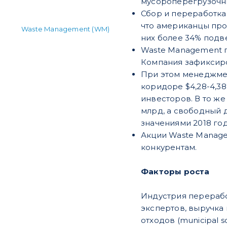
мусороперегрузочны
Сбор и переработка 
что американцы прои
Waste Management (WM)
них более 34% подве
Waste Management п
Компания зафиксиро
При этом менеджмен
коридоре $4,28-4,38
инвесторов. В то ж
млрд, а свободный д
значениями 2018 год
Акции Waste Manage
конкурентам.
Факторы роста
Индустрия перерабо
экспертов, выручка
отходов (municipal s