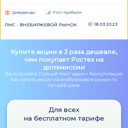
Дивиденды
Рост прибыли
18.03.2023
ЛМС - ВНЕБИРЖЕВОЙ РЫНОК
Купите акции в 3 раза дешевле,
чем покупает Ростех на
допэмиссии
Вы получаете: Полный текст идеи + Консультация,
как купить акции на внебиржевом рынке по
лучшей цене
Для всех
на бесплатном тарифе