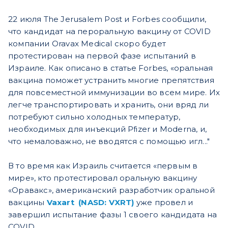
22 июля The Jerusalem Post и Forbes сообщили,
что кандидат на пероральную вакцину от COVID
компании Oravax Medical скоро будет
протестирован на первой фазе испытаний в
Израиле.
Как описано в статье Forbes, «оральная
вакцина поможет устранить многие препятствия
для повсеместной иммунизации во всем мире. Их
легче транспортировать и хранить, они вряд ли
потребуют сильно холодных температур,
необходимых для инъекций Pfizer и Moderna, и,
что немаловажно, не вводятся с помощью игл..."
В то время как Израиль считается «первым в
мире», кто протестировал оральную вакцину
«Оравакс», американский разработчик оральной
вакцины
Vaxart (NASD: VXRT)
уже провел и
завершил испытание фазы 1 своего кандидата на
COVID.