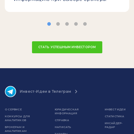
СТАТЬ УСПЕШНЫМ ИНВЕСТОРОМ
Инвест-Идеи в Телеграм
О СЕРВИСЕ
ЮРИДИЧЕСКАЯ
ИНВЕСТ ИДЕИ
ИНФОРМАЦИЯ
КОНКУРСЫ ДЛЯ
СТАТИСТИКА
АНАЛИТИКОВ
СПРАВКА
ИНСАЙДЕР-
БРОКЕРАМ И
НАПИСАТЬ
РАДАР
АНАЛИТИКАМ
ТАРИФЫ