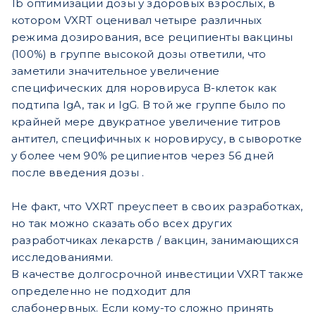
1b оптимизации дозы у здоровых взрослых, в
котором VXRT оценивал четыре различных
режима дозирования, все реципиенты вакцины
(100%) в группе высокой дозы ответили, что
заметили значительное увеличение
специфических для норовируса В-клеток как
подтипа IgA, так и IgG. В той же группе было по
крайней мере двукратное увеличение титров
антител, специфичных к норовирусу, в сыворотке
у более чем 90% реципиентов через 56 дней
после введения дозы .
Не факт, что VXRT преуспеет в своих разработках,
но так можно сказать обо всех других
разработчиках лекарств / вакцин, занимающихся
исследованиями.
В качестве долгосрочной инвестиции VXRT также
определенно не подходит для
слабонервных.
Если кому-то сложно принять