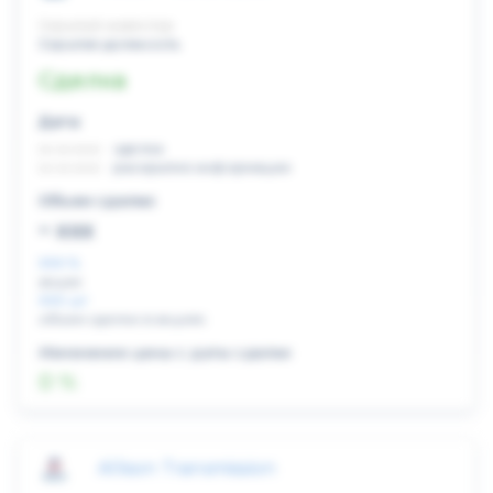
Скрытый инвестор
Скрытая должность
Сделка
Дата:
xx.xx.xxxx
сделка
xx.xx.xxxx
раскрытие информации
Объем сделки:
~ xxx
XXX %
акции
XXX шт
объем сделки в акциях
Изменение цены с даты сделки
0 %
Allison Transmission