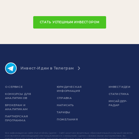
СТАТЬ УСПЕШНЫМ ИНВЕСТОРОМ
Инвест-Идеи в Телеграм
О СЕРВИСЕ
ЮРИДИЧЕСКАЯ
ИНВЕСТ ИДЕИ
ИНФОРМАЦИЯ
КОНКУРСЫ ДЛЯ
СТАТИСТИКА
АНАЛИТИКОВ
СПРАВКА
ИНСАЙДЕР-
БРОКЕРАМ И
НАПИСАТЬ
РАДАР
АНАЛИТИКАМ
ТАРИФЫ
ПАРТНЕРСКАЯ
ПОЖЕЛАНИЯ
ПРОГРАММА
Вся информация на сайте invest-idei.ru (далее - Сайт) носит исключительно образовательный и научный характер
и не является рекомендацией или предложением к совершению сделок с финансовыми инструментами. Вы
можете следовать или не следовать прогнозам на свой страх и риск. Компании и аналитики, прогнозы которых