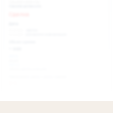
Скрытый инвестор
Скрытая должность
Сделка
Дата:
xx.xx.xxxx
сделка
xx.xx.xxxx
раскрытие информации
Объем сделки:
~ xxx
XXX %
акции
XXX шт
объем сделки в акциях
Изменение цены с даты сделки
0 %