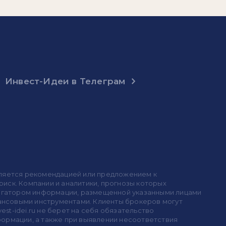
Инвест-Идеи в Телеграм
 является рекомендацией или предложением к
иск. Компании и аналитики, прогнозы которых
 агрегатором информации, размещенной указанными лицами
инансовыми инструментами. Клиенты брокеров могут
est-idei.ru не берет на себя обязательство
формации, а также при выявлении несоответствия