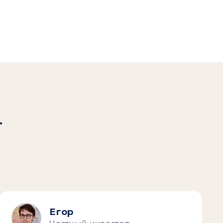
т
Егор