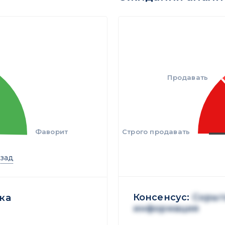
Продавать
Фаворит
Строго продавать
азад
Консенсус:
Скрыт
ка
информация