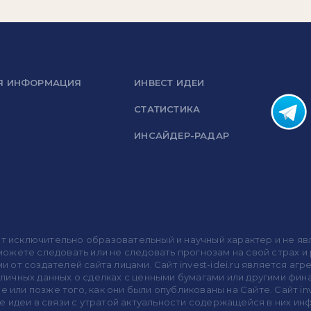
Я ИНФОРМАЦИЯ
ИНВЕСТ ИДЕИ
СТАТИСТИКА
ИНСАЙДЕР-РАДАР
носит исключительно образовательный и научный характер и не
жете следовать или не следовать прогнозам на свой страх и р
ми от создателей сайта лицами. Сайт invest-idei.ru является
убличных данных о сделках с ценными бумагами или другими ф
 или позже того, как они были опубликованы на Сайте. Сайт inv
 идеи в связи с утратой актуальности содержащейся в них ин