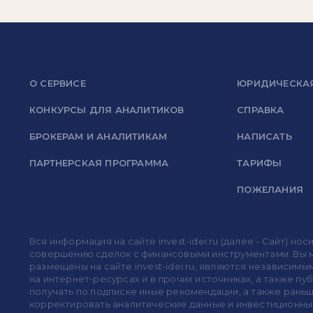
О СЕРВИСЕ
ЮРИДИЧЕСКА
КОНКУРСЫ ДЛЯ АНАЛИТИКОВ
СПРАВКА
БРОКЕРАМ И АНАЛИТИКАМ
НАПИСАТЬ
ПАРТНЕРСКАЯ ПРОГРАММА
ТАРИФЫ
ПОЖЕЛАНИЯ
Вся информация на сайте invest-idei.ru (далее - Сайт) 
совершению сделок с финансовыми инструментами. Вы мо
размещены на сайте invest-idei.ru, являются независимы
на интернет-ресурсах и в прочих источниках, а также п
получать по подписке иные рекомендации, а также раньше
корректировать аналитические данные и инвестиционные