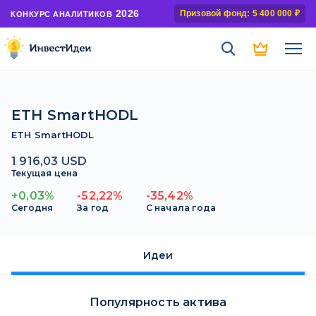
2026
Призовой фонд: 5 400 000 ₽
КОНКУРС АНАЛИТИКОВ
ETH SmartHODL
ETH SmartHODL
1 916,03 USD
Текущая цена
+0,03%
-52,22%
-35,42%
Сегодня
За год
С начала года
Идеи
Популярность актива