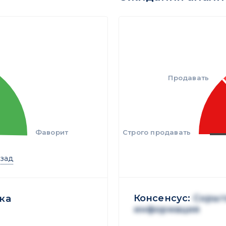
Продавать
Фаворит
Строго продавать
азад
Консенсус:
Скрыт
ка
информация