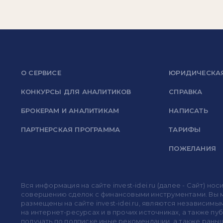
О СЕРВИСЕ
ЮРИДИЧЕСКА
КОНКУРСЫ ДЛЯ АНАЛИТИКОВ
СПРАВКА
БРОКЕРАМ И АНАЛИТИКАМ
НАПИСАТЬ
ПАРТНЕРСКАЯ ПРОГРАММА
ТАРИФЫ
ПОЖЕЛАНИЯ
Вся информация на сайте invest-idei.ru (далее - Сайт) 
совершению сделок с финансовыми инструментами. Вы мо
размещены на сайте invest-idei.ru, являются независимы
на интернет-ресурсах и в прочих источниках, а также п
получать по подписке иные рекомендации, а также раньше