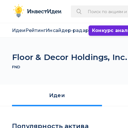
Идеи
Рейтинг
Инсайдер-радар
Конкурс анал
Floor & Decor Holdings, Inc.
FND
Идеи
Популярность актива