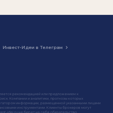
Инвест-Идеи в Телеграм
 является рекомендацией или предложением к
иск. Компании и аналитики, прогнозы которых
 агрегатором информации, размещенной указанными лицами
инансовыми инструментами. Клиенты брокеров могут
est-idei.ru не берет на себя обязательство