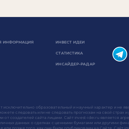
Я ИНФОРМАЦИЯ
ИНВЕСТ ИДЕИ
СТАТИСТИКА
ИНСАЙДЕР-РАДАР
носит исключительно образовательный и научный характер и не
жете следовать или не следовать прогнозам на свой страх и р
ми от создателей сайта лицами. Сайт invest-idei.ru является
убличных данных о сделках с ценными бумагами или другими ф
 или позже того, как они были опубликованы на Сайте. Сайт inv