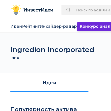
Идеи
Рейтинг
Инсайдер-радар
Конкурс анал
Ingredion Incorporated
INGR
Идеи
Популярность актива