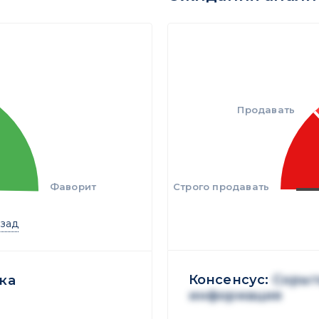
Продавать
Фаворит
Строго продавать
азад
Консенсус:
Скрыт
ка
информация