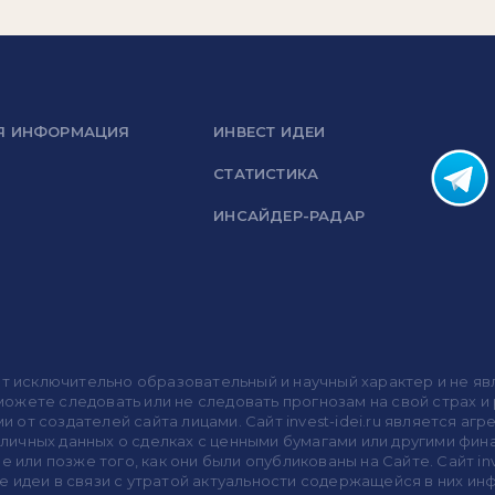
Я ИНФОРМАЦИЯ
ИНВЕСТ ИДЕИ
СТАТИСТИКА
ИНСАЙДЕР-РАДАР
носит исключительно образовательный и научный характер и не
жете следовать или не следовать прогнозам на свой страх и р
ми от создателей сайта лицами. Сайт invest-idei.ru является
убличных данных о сделках с ценными бумагами или другими ф
 или позже того, как они были опубликованы на Сайте. Сайт inv
 идеи в связи с утратой актуальности содержащейся в них ин