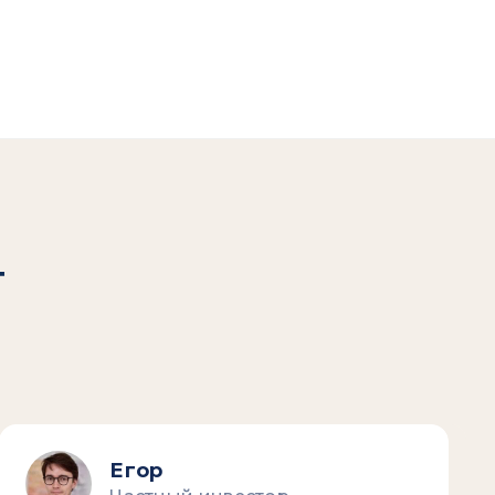
т
Егор