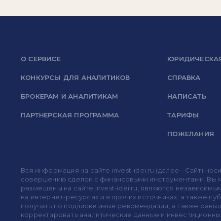
О СЕРВИСЕ
ЮРИДИЧЕСКА
КОНКУРСЫ ДЛЯ АНАЛИТИКОВ
СПРАВКА
БРОКЕРАМ И АНАЛИТИКАМ
НАПИСАТЬ
ПАРТНЕРСКАЯ ПРОГРАММА
ТАРИФЫ
ПОЖЕЛАНИЯ
Вся информация на сайте invest-idei.ru (далее - Сайт) 
совершению сделок с финансовыми инструментами. Вы мо
размещены на сайте invest-idei.ru, являются независимы
на интернет-ресурсах и в прочих источниках, а также п
получать по подписке иные рекомендации, а также раньше
корректировать аналитические данные и инвестиционные