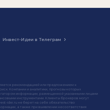
Инвест-Идеи в Телеграм
 является рекомендацией или предложением к
иск. Компании и аналитики, прогнозы которых
 агрегатором информации, размещенной указанными лицами
инансовыми инструментами. Клиенты брокеров могут
est-idei.ru не берет на себя обязательство
формации, а также при выявлении несоответствия