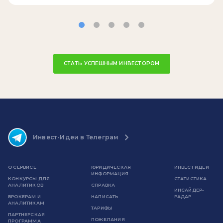
СТАТЬ УСПЕШНЫМ ИНВЕСТОРОМ
Инвест-Идеи в Телеграм
О СЕРВИСЕ
ЮРИДИЧЕСКАЯ
ИНВЕСТ ИДЕИ
ИНФОРМАЦИЯ
КОНКУРСЫ ДЛЯ
СТАТИСТИКА
АНАЛИТИКОВ
СПРАВКА
ИНСАЙДЕР-
БРОКЕРАМ И
НАПИСАТЬ
РАДАР
АНАЛИТИКАМ
ТАРИФЫ
ПАРТНЕРСКАЯ
ПОЖЕЛАНИЯ
ПРОГРАММА