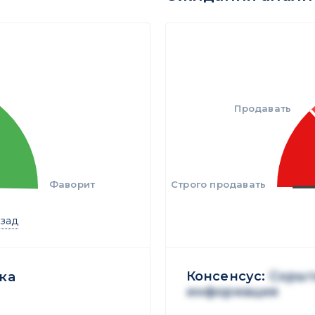
Продавать
Фаворит
Строго продавать
азад
Консенсус:
Скрыт
ка
информация