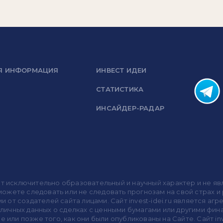
Я ИНФОРМАЦИЯ
ИНВЕСТ ИДЕИ
СТАТИСТИКА
ИНСАЙДЕР-РАДАР
носит исключительно образовательный и научный характер и не
жете следовать или не следовать прогнозам на свой страх и р
ми от создателей сайта лицами. Сайт invest-idei.ru является
убличных данных о сделках с ценными бумагами или другими ф
 или позже того, как они были опубликованы на Сайте. Сайт inv