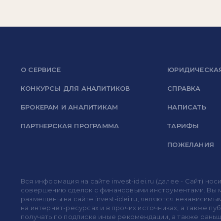
О СЕРВИСЕ
ЮРИДИЧЕСКА
КОНКУРСЫ ДЛЯ АНАЛИТИКОВ
СПРАВКА
БРОКЕРАМ И АНАЛИТИКАМ
НАПИСАТЬ
ПАРТНЕРСКАЯ ПРОГРАММА
ТАРИФЫ
ПОЖЕЛАНИЯ
Вся информация на сайте invest-idei.ru (далее - Сайт) 
совершению сделок с финансовыми инструментами. Вы мо
размещены на сайте invest-idei.ru, являются независимы
на интернет-ресурсах и в прочих источниках, а также п
получать по подписке иные рекомендации, а также раньше