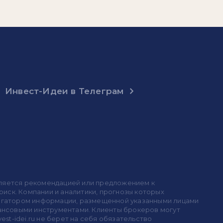
Инвест-Идеи в Телеграм
 является рекомендацией или предложением к
иск. Компании и аналитики, прогнозы которых
 агрегатором информации, размещенной указанными лицами
инансовыми инструментами. Клиенты брокеров могут
est-idei.ru не берет на себя обязательство