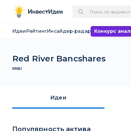
Идеи
Рейтинг
Инсайдер-радар
Конкурс анал
Red River Bancshares
RRBI
Идеи
Популярность актива