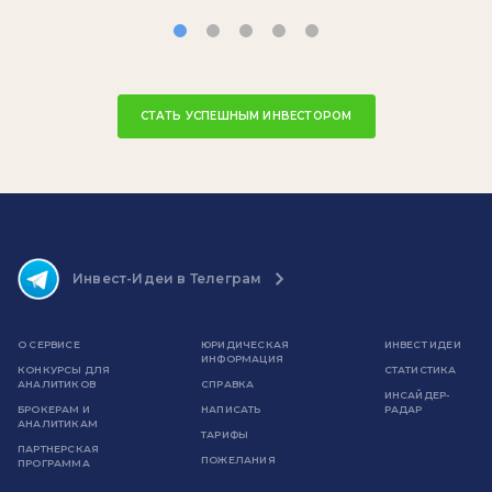
СТАТЬ УСПЕШНЫМ ИНВЕСТОРОМ
Инвест-Идеи в Телеграм
О СЕРВИСЕ
ЮРИДИЧЕСКАЯ
ИНВЕСТ ИДЕИ
ИНФОРМАЦИЯ
КОНКУРСЫ ДЛЯ
СТАТИСТИКА
АНАЛИТИКОВ
СПРАВКА
ИНСАЙДЕР-
БРОКЕРАМ И
НАПИСАТЬ
РАДАР
АНАЛИТИКАМ
ТАРИФЫ
ПАРТНЕРСКАЯ
ПОЖЕЛАНИЯ
ПРОГРАММА