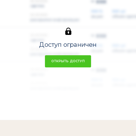
~ xxx
xx.xx.xxxx
сделка
XXX %
XXX шт
xx.xx.xxxx
акции
объем сдел
раскрытие информации
~ xxx
xx.xx.xxxx
сделка
Доступ ограничен
XXX %
XXX шт
xx.xx.xxxx
акции
объем сдел
раскрытие информации
ОТКРЫТЬ ДОСТУП
~ xxx
xx.xx.xxxx
сделка
XXX %
XXX шт
xx.xx.xxxx
акции
объем сдел
раскрытие информации