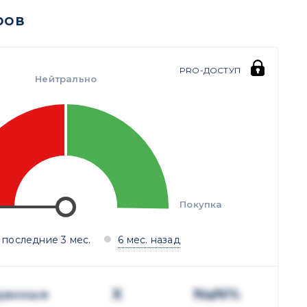
ров
PRO-ДОСТУП
Нейтрально
Покупка
 последние 3 мес.
6 мес. назад
X
NaN%
данные