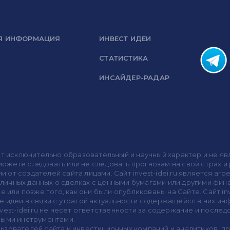
Я ИНФОРМАЦИЯ
ИНВЕСТ ИДЕИ
СТАТИСТИКА
ИНСАЙДЕР-РАДАР
носит исключительно образовательный и научный характер и не
жете следовать или не следовать прогнозам на свой страх и р
ми от создателей сайта лицами. Сайт invest-idei.ru является
убличных данных о сделках с ценными бумагами или другими ф
 или позже того, как они были опубликованы на Сайте. Сайт inv
 идеи в связи с утратой актуальности содержащейся в них ин
vest-idei.ru не несет ответственности за содержание и после
выми инструментами.
пользователей сайта и инвестиционных компаний и аналитиков, 