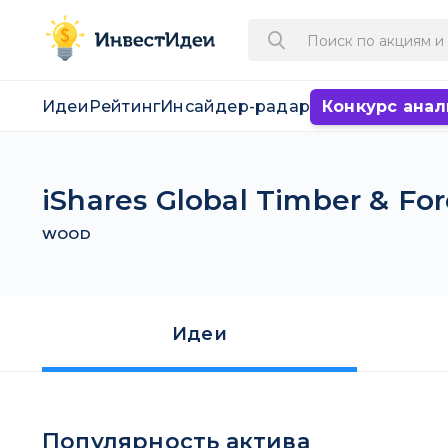
Идеи
Рейтинг
Инсайдер-радар
Конкурс анал
iShares Global Timber & For
WOOD
Идеи
Популярность актива