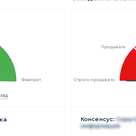
Продавать
Фаворит
Строго продавать
азад
Консенсус:
Скрыт
ка
информация