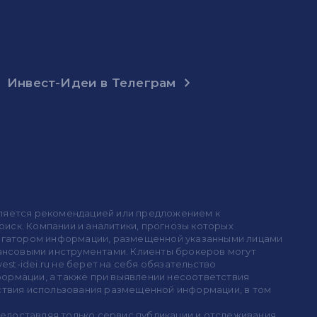
Инвест-Идеи в Телеграм
 является рекомендацией или предложением к
иск. Компании и аналитики, прогнозы которых
 агрегатором информации, размещенной указанными лицами
инансовыми инструментами. Клиенты брокеров могут
est-idei.ru не берет на себя обязательство
формации, а также при выявлении несоответствия
дствия использования размещенной информации, в том
предоставляя только сервис публикации и отслеживания