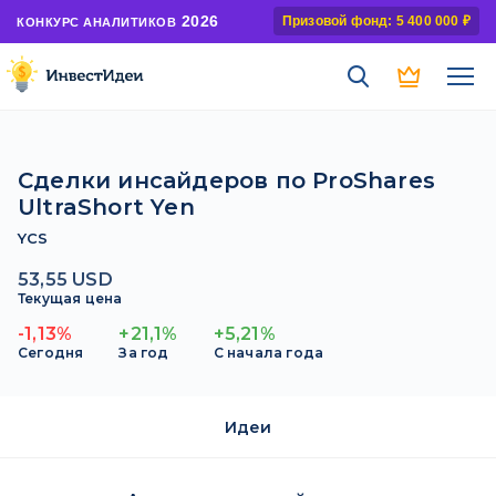
2026
Призовой фонд: 5 400 000 ₽
КОНКУРС АНАЛИТИКОВ
Сделки инсайдеров по ProShares
UltraShort Yen
YCS
53,55 USD
Текущая цена
-1,13%
+21,1%
+5,21%
Сегодня
За год
С начала года
Идеи