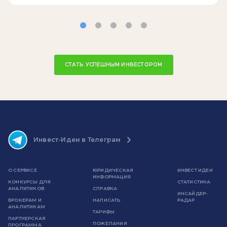
СТАТЬ УСПЕШНЫМ ИНВЕСТОРОМ
Инвест-Идеи в Телеграм
О СЕРВИСЕ
ЮРИДИЧЕСКАЯ
ИНВЕСТ ИДЕИ
ИНФОРМАЦИЯ
КОНКУРСЫ ДЛЯ
СТАТИСТИКА
АНАЛИТИКОВ
СПРАВКА
ИНСАЙДЕР-
БРОКЕРАМ И
НАПИСАТЬ
РАДАР
АНАЛИТИКАМ
ТАРИФЫ
ПАРТНЕРСКАЯ
ПОЖЕЛАНИЯ
ПРОГРАММА