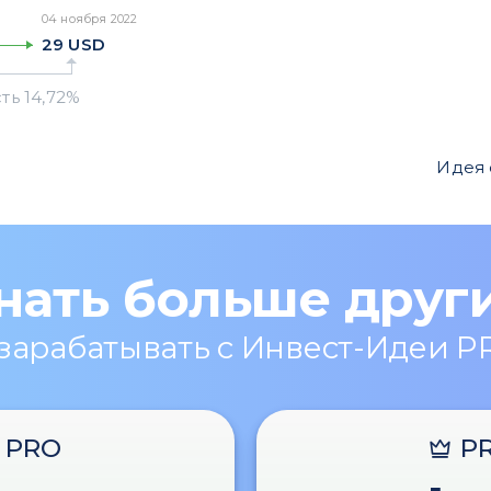
04 ноября 2022
29
USD
Идея
нать больше друг
 зарабатывать с Инвест-Идеи P
PRO
P