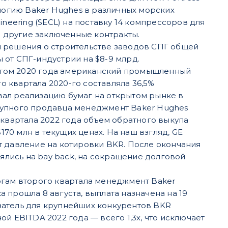
ологию Baker Hughes в различных морских
neering (SECL) на поставку 14 компрессоров для
и другие заключенные контракты.
ы решения о строительстве заводов СПГ общей
ы от СПГ-индустрии на $8-9 млрд.
том 2020 года американский промышленный
го квартала 2020-го составляла 36,5%
вал реали
зацию бумаг на открытом рынке в
крупного продавца менеджмент Baker Hughes
 квартала 2022 года объем обратного выкупа
$170 млн в текущих ценах. На наш взгляд, GE
ет давление на котировки BKR. После окончания
ялись на bay back, на сокращение долговой
гам второго квартала менеджмент Baker
 прошла 8 августа, выплата назначена на 19
затель для крупнейших конкурентов BKR
ой EBITDA 2022 года — всего 1,3х, что исключает