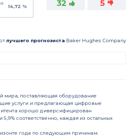
32
5
на
14,72 %
 от
лучшего прогнозиста
Baker Hughes Company
й мира, поставляющая обору
дование
ющие услуги
и предлагающая цифровые
митента хорошо диверсифицирован
и 5,9% соответственно,
каждая из остальных
ризонте года по следующим причинам.