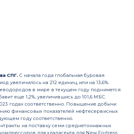
ва СПГ.
С начала года глобальная буровая
од увеличилось на 212 единиц, или на 13,6%.
леводородов в мире в текущем году поднимется
ибавит еще 1,2%, увеличившись до 101,6 МБС.
 2023 годах соответственно. Повышение добычи
ению финансовых показа
телей нефтесервисных
едующем году соответственно.
контракты на поставку семи среднетоннажных
бокомпрессоров для хладагента для New Fortress