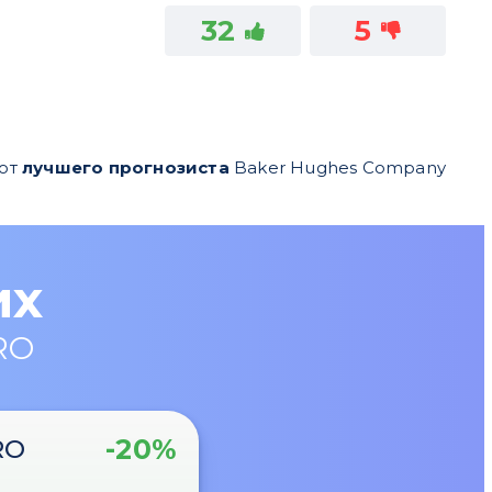
32
5
 от
лучшего прогнозиста
Baker Hughes Company
их
RO
-20%
RO