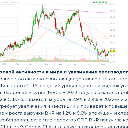
ровой активности в мире и увеличение производст
Количество активно работающих установок за этот пери
Минэнерго США, средний уровень добычи жидких уг
млн баррелей в сутки (МБС). В 2023 году показатель пр
а в США ожидается на уровне 2,9% и 3,9% в 2022-м и
требует увеличения инвестиций и приведет к повыш
ем роста выручки BKR на 1,2% и 5,6% в текущем и сл
особствовать развитие проектов СПГ. BKR получила 
Cheniere’s Corpus Christi, а также двух основных тур