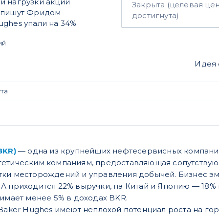
й нагрузки акции
Закрыта (целевая це
, пишут Фридом
достигнута)
ughes упали на 34%
ий
Идея
та.
BKR)
— одна из крупнейших нефтесервисных компани
гетическим компа
ниям, предоставляющая сопутству
тки месторождений и управления добычей.
Бизнес э
А приходится 22% выручки, на Китай и Японию — 18% 
нимает менее 5% в доходах BKR.
 Baker Hughes имеют непло
хой потенциал роста на го