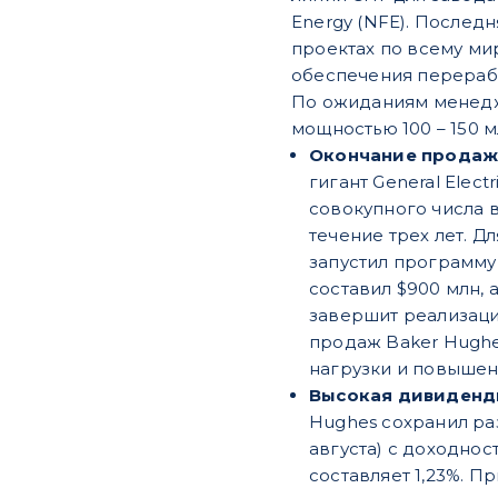
Energy (NFE). Послед
проектах по всему мир
обеспечения перерабо
По ожиданиям менеджм
мощностью 100 – 150 м
Окончание продаж а
гигант General Elec
совокупного числа 
течение трех лет. 
запустил программу 
составил $900 млн, а
завершит реализаци
продаж Baker Hughe
нагрузки и повышен
Высокая дивидендн
Hughes сохранил раз
августа) с доходно
составляет 1,23%. П