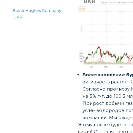
Baker Hughes Company
(BKR)
Восстановление бу
активность растет. 
Согласно прогнозу 
на 5% г/г, до 100,3 
Прирост добычи газ
угле- водородов по
компаний. Мы ожида
Этому также будет сп
линий СПГ для завода 