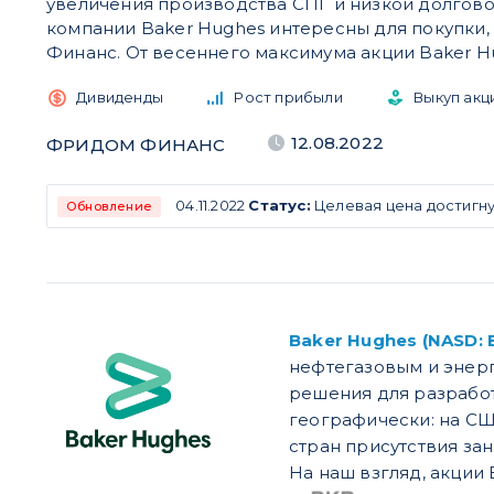
увеличения производства СПГ и низкой долгово
компании Baker Hughes интересны для покупки
Финанс. От весеннего максимума акции Baker H
Дивиденды
Рост прибыли
Выкуп акц
12.08.2022
ФРИДОМ ФИНАНС
04.11.2022
Статус:
Целевая цена достигну
Обновление
Baker Hughes (NASD: 
нефтегазовым и энер
решения для разрабо
гео
графически: на СШ
стран присутствия за
На наш взгляд, акции