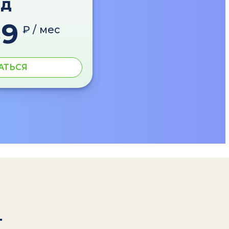
од
89
₽ / мес
АТЬСЯ
т