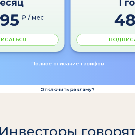
месяц
1 г
595
4
₽ / мес
ИСАТЬСЯ
ПОДПИС
Полное описание тарифов
Отключить рекламу?
Инвесторы говоря