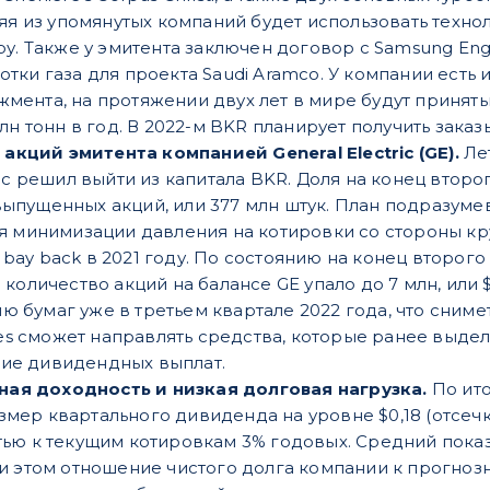
няя из упомянутых компаний будет использовать техн
у. Также у эмитента заключен договор с Samsung Engi
тки газа для проекта Saudi Aramco. У компании есть 
ента, на протяжении двух лет в мире будут принят
лн тонн в год. В 2022-м BKR планирует получить заказ
кций эмитента компанией General Electric (GE).
Ле
tric решил выйти из капитала BKR. Доля на конец второ
выпущенных акций, или 377 млн штук. План подразуме
Для минимизации давления на котировки со стороны 
bay back в 2021 году. По состоянию на конец второго
 количество акций на балансе GE упало до 7 млн, или 
ю бумаг уже в третьем квартале 2022 года, что сним
s сможет направлять средства, которые ранее выдел
ие дивидендных выплат.
ая доходность и низкая долговая нагрузка.
По ито
мер квартального дивиденда на уровне $0,18 (отсечка
стью к текущим котировкам 3% годовых. Средний пока
ри этом отношение чистого долга компании к прогнозн