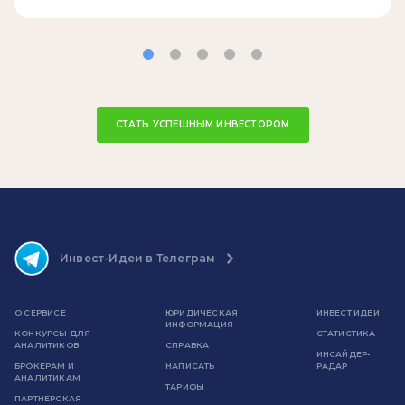
СТАТЬ УСПЕШНЫМ ИНВЕСТОРОМ
Инвест-Идеи в Телеграм
О СЕРВИСЕ
ЮРИДИЧЕСКАЯ
ИНВЕСТ ИДЕИ
ИНФОРМАЦИЯ
КОНКУРСЫ ДЛЯ
СТАТИСТИКА
АНАЛИТИКОВ
СПРАВКА
ИНСАЙДЕР-
БРОКЕРАМ И
НАПИСАТЬ
РАДАР
АНАЛИТИКАМ
ТАРИФЫ
ПАРТНЕРСКАЯ