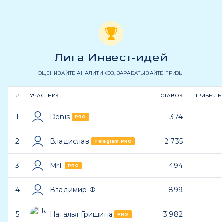
Лига Инвест-идей
ОЦЕНИВАЙТЕ АНАЛИТИКОВ, ЗАРАБАТЫВАЙТЕ ПРИЗЫ
#
УЧАСТНИК
СТАВОК
ПРИБЫЛЬ
1
Denis
374
PRO
2
Владислав
2 735
Telegram PRO
3
MrT
494
PRO
4
Владимир Ф
899
5
Наталья Гришина
3 982
PRO