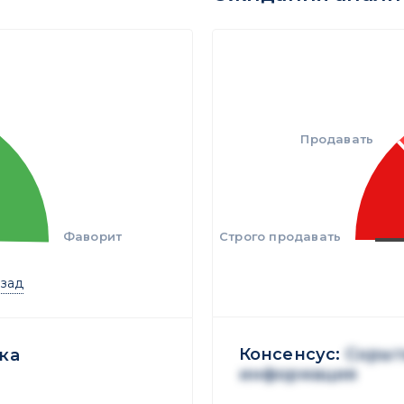
Продавать
Фаворит
Строго продавать
азад
Консенсус:
Скрыт
ка
информация