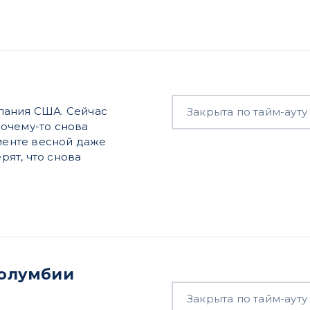
мпания США. Сейчас
Закрыта по тайм-ауту
очему-то снова
оменте весной даже
ят, что снова
 Колумбии
Закрыта по тайм-ауту