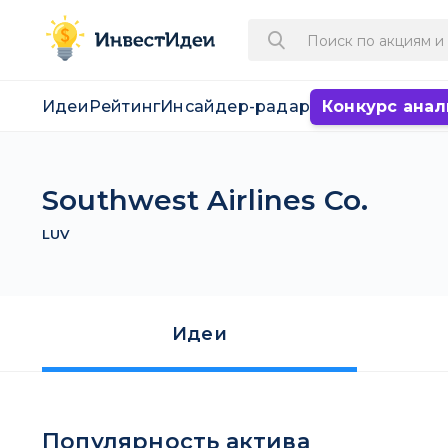
Идеи
Рейтинг
Инсайдер-радар
Конкурс анал
Southwest Airlines Co.
LUV
Идеи
Популярность актива