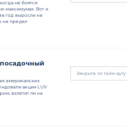
когда не боятся
х максимумах. Вот и
 за год выросли на
то не предел
е посадочный
Закрыта по тайм-ауту
йших американских
ендовали акции LUV
рим, взлетит ли на