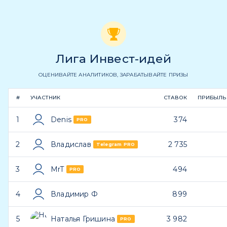
Лига Инвест-идей
ОЦЕНИВАЙТЕ АНАЛИТИКОВ, ЗАРАБАТЫВАЙТЕ ПРИЗЫ
#
УЧАСТНИК
СТАВОК
ПРИБЫЛЬ
1
Denis
374
PRO
2
Владислав
2 735
Telegram PRO
3
MrT
494
PRO
4
Владимир Ф
899
5
Наталья Гришина
3 982
PRO