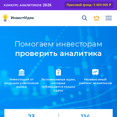
2026
Призовой фонд: 5 400 000 ₽
КОНКУРС АНАЛИТИКОВ
Помогаем инвесторам
проверить аналитика
найти идеи
Инвестидеи от
Эксклюзивные идеи,
Независимый
ведущих участников
которые
рейтинг аналитиков
рынка
публикуются только
здесь
23
114