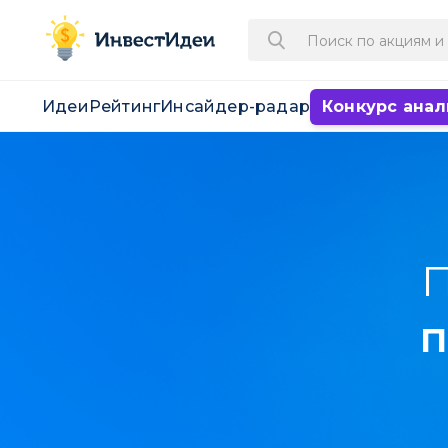
Идеи
Рейтинг
Инсайдер-радар
Конкурс анал
П