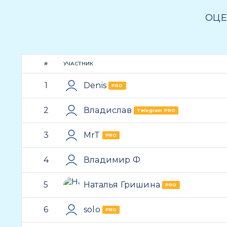
ОЦЕ
#
УЧАСТНИК
1
Denis
PRO
2
Владислав
Telegram PRO
3
MrT
PRO
4
Владимир Ф
5
Наталья Гришина
PRO
6
solo
PRO